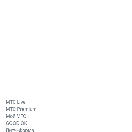
MTС Live
MTС Premium
Мой МТС
GOOD’OK
Питч-форма