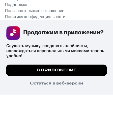
Поддержка
Пользовательское соглашение
Политика конфиденциальности
Рекомендательные технологии
Продолжим в приложении? 
СКАЧАТЬ ПРИЛОЖЕНИЕ
Слушать музыку, создавать плейлисты, 
наслаждаться персональными миксами теперь 
удобно!
Незаконное потребление наркотических средств,
психотропных веществ, их аналогов причиняет вред здоровью,
Мы используем куки, чтобы на сайте все
В ПРИЛОЖЕНИЕ
их незаконный оборот запрещён и влечёт установленную
работало.
Подробнее
законодательством ответственность.
© 2026 ООО «КИОН».
ПОНЯТНО
Остаться в веб-версии
Все права защищены
18+
Главная
В приложение
Избранное