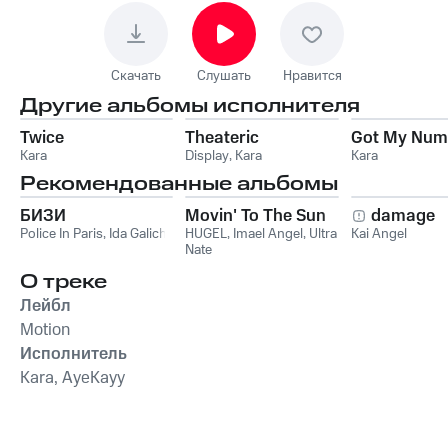
Скачать
Слушать
Нравится
Другие альбомы исполнителя
Twice
Theateric
Got My Num
Kara
Display
,
Kara
Kara
Рекомендованные альбомы
БИЗИ
Movin' To The Sun
damage
Police In Paris
,
Ida Galich
HUGEL
,
Imael Angel
,
Ultra
Kai Angel
Nate
О треке
Лейбл
Motion
Исполнитель
Kara, AyeKayy