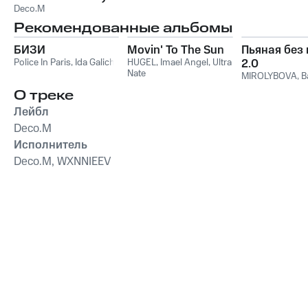
Deco.M
Рекомендованные альбомы
БИЗИ
Movin' To The Sun
Пьяная без
Police In Paris
,
Ida Galich
HUGEL
,
Imael Angel
,
Ultra
2.0
Nate
MIROLYBOVA
,
B
О треке
Лейбл
Deco.M
Исполнитель
Deco.M, WXNNIEEV