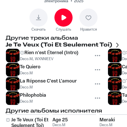
Электроника
2025
Скачать
Слушать
Нравится
Другие треки альбома
Je Te Veux (Toi Et Seulement Toi)
Rien n'est Éternel (Intro)
Deco.M
,
WXNNIEEV
De
Te Quiero
Ca
Deco.M
De
La Réponse C'est L'amour
Deco.M
De
Philophobia
Tu
Deco.M
De
Другие альбомы исполнителя
Je Te Veux (Toi Et
Age 25
Meraki
Seulement Toi)
Deco.M
Deco.M