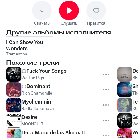
Скачать
Слушать
Нравится
Другие альбомы исполнителя
I Can Show You
Wonders
Trementina
Похожие треки
Fuck Your Songs
Do
We.The Pigs
BE
Dominant
S
Rich Chamomile
Th
Myöhemmin
Te
Radio Supernova
KU
Desire
G
MOONCULT
We
De la Mano de las Almas Oscuras
Wo