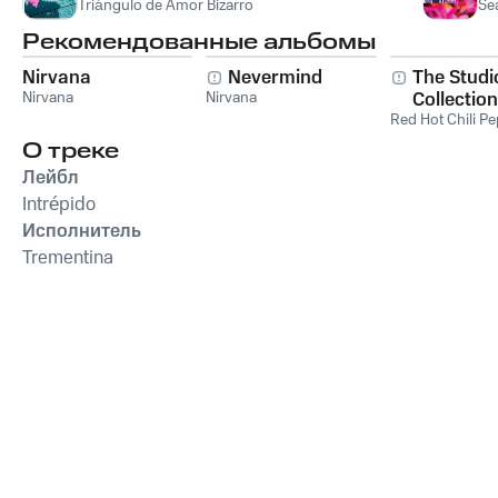
Triángulo de Amor Bizarro
Sea
Рекомендованные альбомы
Nirvana
Nevermind
The Studi
Nirvana
Nirvana
Collection
Red Hot Chili P
О треке
Лейбл
Intrépido
Исполнитель
Trementina