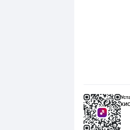
Уст
КИО