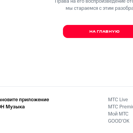
Права на его воспроизведение о
мы стараемся с этим разобр
НА ГЛАВНУЮ
ановите приложение
MTС Live
Н Музыка
MTС Prem
Мой МТС
GOOD’OK