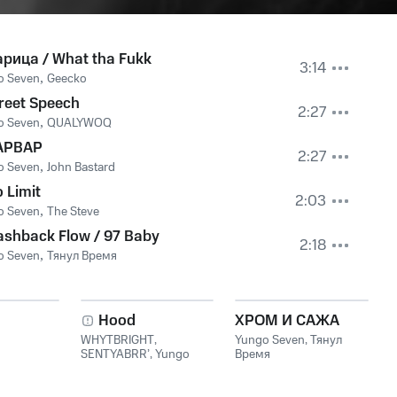
рица / What tha Fukk
3:14
o Seven
,
Geecko
reet Speech
2:27
o Seven
,
QUALYWOQ
APBAP
2:27
o Seven
,
John Bastard
 Limit
2:03
o Seven
,
The Steve
ashback Flow / 97 Baby
2:18
o Seven
,
Тянул Время
Hood
ХРОМ И САЖА
WHYTBRIGHT
,
Yungo Seven
,
Тянул
SENTYABRR’
,
Yungo
Время
Seven