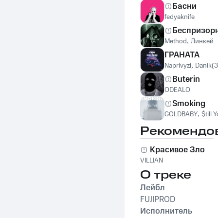
Басни
fedyaknife
Беспризор
Method
,
Линкей
ГРАНАТА
Naprivyzi
,
Danik(
Buterin
ODEALO
Smoking
GOLDBABY
,
$till
Рекомендо
Красивое Зло
VILLIAN
О треке
Лейбл
FUJIPROD
Исполнитель