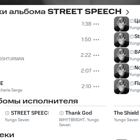
ки альбома
STREET SPEECH
Ца
1:38
Yung
St
1:50
Yung
B
2:22
OSHTURMAN
Yung
No
2:07
Yung
SE
Fl
2:10
herie Serge
Yung
бомы исполнителя
STREET SPEECH
Thank God
The Shield
Yungo Seven
WHYTBRIGHT
,
Yungo
Yungo Seven
Seven
еки