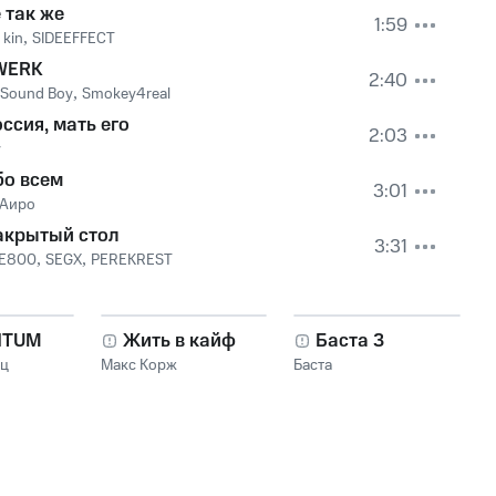
 так же
1:59
 kin
,
SIDEEFFECT
WERK
2:40
 Sound Boy
,
Smokey4real
ссия, мать его
2:03
y
бо всем
3:01
Аиро
акрытый стол
3:31
E800
,
SEGX
,
PEREKREST
NTUM
Жить в кайф
Баста 3
нц
Макс Корж
Баста