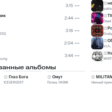
не
3:15
pablo
ник
T
2:44
Dead
Ро
3:16
3OG)
Goat
О
2:04
VLA
,
Н
3:44
 Young
WHIT
ванные альбомы
Глаз Бога
Омут
MILITA
ICEGERGERT
Полка
,
YASMI
тёмный при