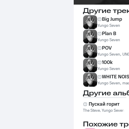
Другие тре
Big Jump
Yungo Seven
Plan B
Yungo Seven
POV
Yungo Seven
,
UN
100k
Yungo Seven
WHITE NOI
Yungo Seven
,
mac
Другие аль
Пускай горит
The Steve
,
Yungo Seven
Похожие тр