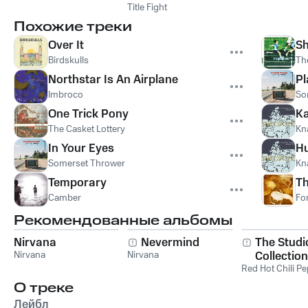
Title Fight
Похожие треки
Over It
Sh
Birdskulls
Th
Northstar Is An Airplane
Pl
Imbroco
So
One Trick Pony
Ka
The Casket Lottery
Kn
In Your Eyes
H
Somerset Thrower
Kn
Temporary
Th
Camber
Fo
Рекомендованные альбомы
Nirvana
Nevermind
The Studi
Nirvana
Nirvana
Collection
Red Hot Chili P
О треке
Лейбл