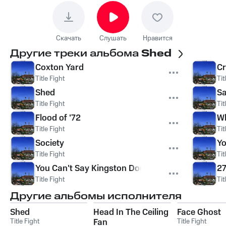
Скачать
Слушать
Нравится
Другие треки альбома
Shed
Coxton Yard
Cr
Title Fight
Tit
Shed
Sa
Title Fight
Tit
Flood of '72
Wh
Title Fight
Tit
Society
Yo
Title Fight
Tit
You Can't Say Kingston Doesn't Love You
2
Title Fight
Tit
Другие альбомы исполнителя
Shed
Head In The Ceiling
Face Ghost
Title Fight
Fan
Title Fight