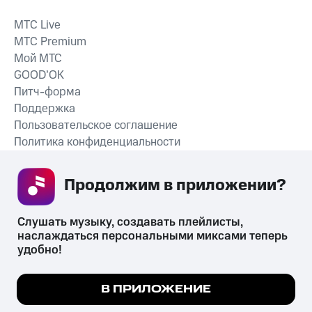
MTС Live
MTС Premium
Мой МТС
GOOD’OK
Питч-форма
Поддержка
Пользовательское соглашение
Политика конфиденциальности
Рекомендательные технологии
Продолжим в приложении? 
СКАЧАТЬ ПРИЛОЖЕНИЕ
Слушать музыку, создавать плейлисты, 
наслаждаться персональными миксами теперь 
удобно!
Незаконное потребление наркотических средств,
психотропных веществ, их аналогов причиняет вред здоровью,
Мы используем куки, чтобы на сайте все
В ПРИЛОЖЕНИЕ
их незаконный оборот запрещён и влечёт установленную
работало.
Подробнее
законодательством ответственность.