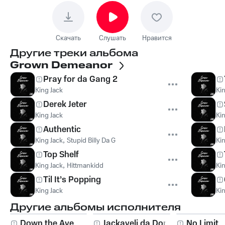
Скачать
Слушать
Нравится
Другие треки альбома
Grown Demeanor
Pray for da Gang 2
King Jack
Ki
Derek Jeter
King Jack
Ki
Authentic
King Jack
,
Stupid Billy Da G
Ki
Top Shelf
King Jack
,
Hittmankidd
Ki
Til It’s Popping
King Jack
Ki
Другие альбомы исполнителя
Down the Ave
Jackaveli da Don 2
No Limit