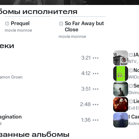
бомы исполнителя
Prequel
So Far Away but so
Close
movie monroe
movie monroe
еки
J
3:21
NTV
,
No
4:12
amon Groen
WilO
Se
3:51
Divin
Li
2:48
Evil 
agination
I Ca
1:36
t
Kolin
ванные альбомы