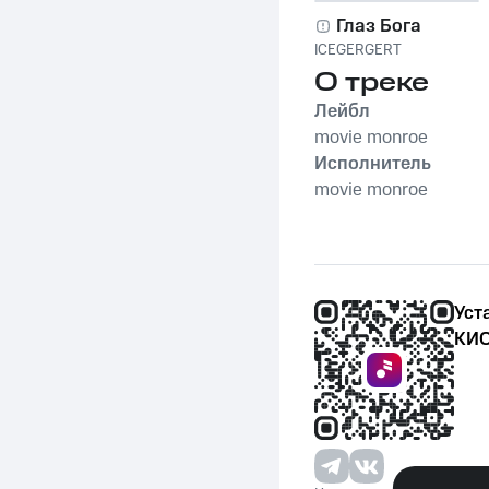
Глаз Бога
ICEGERGERT
О треке
Лейбл
movie monroe
Исполнитель
movie monroe
Уст
КИО