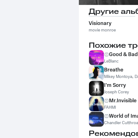
Другие аль
Visionary
movie monroe
Похожие тр
Good & Bad
LeBlanc
Breathe
Mikey Montoya
,
D
I'm Sorry
Joseph Corey
Mr.Invisible
FAHMI
World of Im
Chandler Cutthroa
Рекомендо