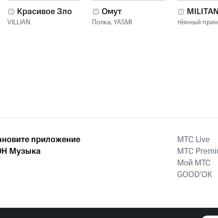
Красивое Зло
Омут
MILITA
VILLIAN
Полка
,
YASMI
тёмный при
ановите приложение
MTС Live
Н Музыка
MTС Prem
Мой МТС
GOOD’OK