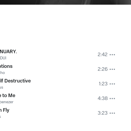
ANUARY.
2:42
DUI
tions
2:26
cho
lf Destructive
1:23
us
e to Me
4:38
Ebenezer
n Fly
3:23
s