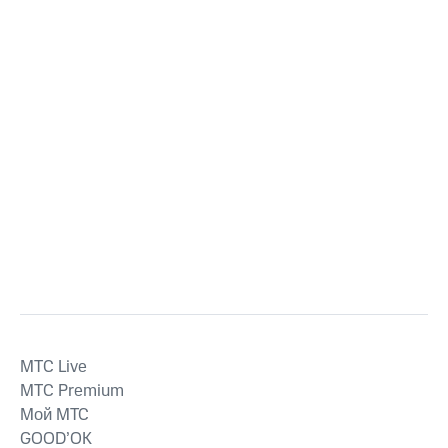
MTС Live
MTС Premium
Мой МТС
GOOD’OK