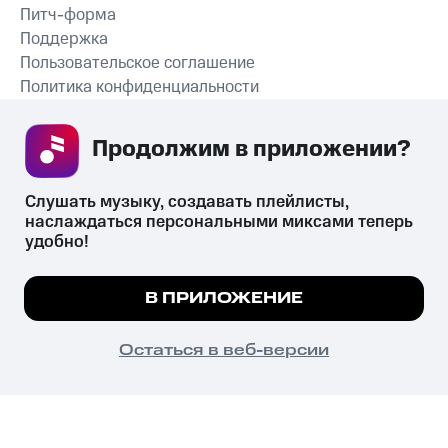
Питч-форма
Поддержка
Пользовательское соглашение
Политика конфиденциальности
Рекомендательные технологии
Продолжим в приложении? 
СКАЧАТЬ ПРИЛОЖЕНИЕ
Слушать музыку, создавать плейлисты, 
наслаждаться персональными миксами теперь 
удобно!
Незаконное потребление наркотических средств,
психотропных веществ, их аналогов причиняет вред здоровью,
Мы используем куки, чтобы на сайте все
В ПРИЛОЖЕНИЕ
их незаконный оборот запрещён и влечёт установленную
работало.
Подробнее
законодательством ответственность.
© 2026 ООО «КИОН».
ПОНЯТНО
Остаться в веб-версии
Все права защищены
18+
Главная
В приложение
Избранное