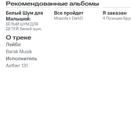
Рекомендованные альбомы
Белый Шум для
Все пройдет
Я заказан
Малышей:
Mrazota x DarkD
4 Позиции Бру
Крепкий Сон и
БЕЛЫЙ ШУМ ДЛЯ
ДЕТЕЙ
,
Белый шум
,
Успокоение Плача
Soothing Music for Sleep
,
О треке
Sleep Music
Лейбл
Barak Musik
Исполнитель
Aether 131