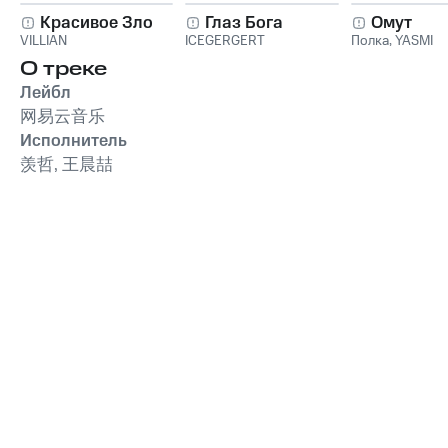
Красивое Зло
Глаз Бога
Омут
VILLIAN
ICEGERGERT
Полка
,
YASMI
О треке
Лейбл
网易云音乐
Исполнитель
羡哲, 王晨喆