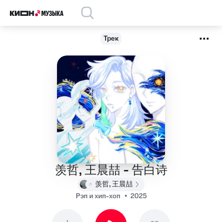
Трек
羡哲, 王晨喆 - 告白诗
羡哲, 王晨喆
Рэп и хип-хоп
2025