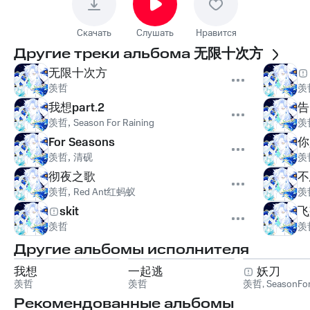
Скачать
Слушать
Нравится
Другие треки альбома
无限十次方
无限十次方
羡哲
羡
我想part.2
告
羡哲
,
Season For Raining
羡
For Seasons
你
羡哲
,
清砚
羡
彻夜之歌
不
羡哲
,
Red Ant红蚂蚁
羡
skit
飞
羡哲
羡
Другие альбомы исполнителя
我想
一起逃
妖刀
羡哲
羡哲
羡哲
,
SeasonFor
Рекомендованные альбомы