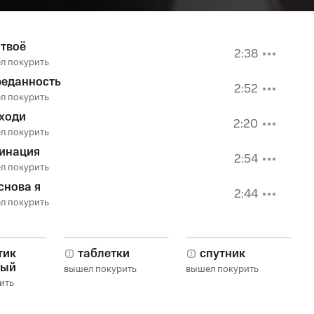
 твоё
2:38
л покурить
реданность
2:52
л покурить
уходи
2:20
л покурить
инация
2:54
л покурить
снова я
2:44
л покурить
тик
таблетки
спутник
ный
вышел покурить
вышел покурить
ить