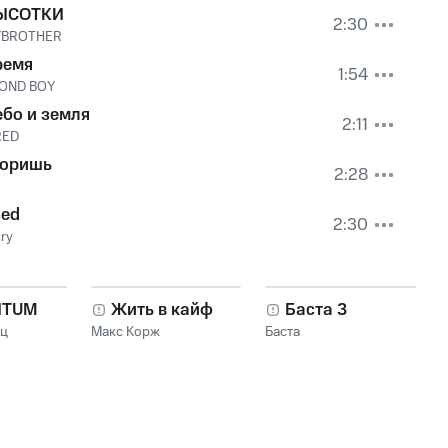
ЫСОТКИ
2:30
YBROTHER
ремя
1:54
OND BOY
бо и земля
2:11
RED
горишь
2:28
sed
2:30
ry
NTUM
Жить в кайф
Баста 3
нц
Макс Корж
Баста