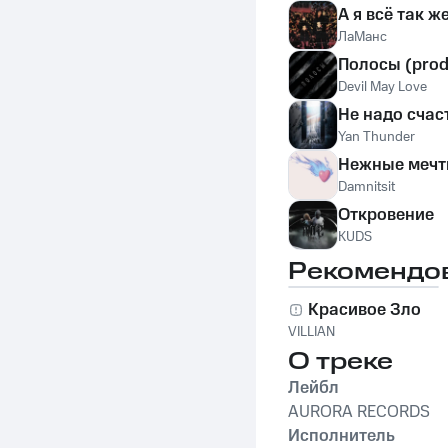
А я всё так 
ЛаМанс
Полосы (prod.
Devil May Love
Не надо счас
Yan Thunder
Нежные меч
Damnitsit
Откровение
KUDS
Рекомендо
Красивое Зло
VILLIAN
О треке
Лейбл
AURORA RECORDS
Исполнитель