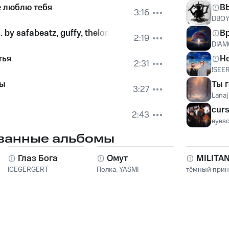
же люблю тебя
В
3:16
DBO
 by safabeatz, guffy, thelonerevenge)
В
2:19
DIAM
тья
Не
2:31
!SEE
ты
Ты 
3:27
Lanaj
cur
2:43
eyesc
ванные альбомы
Глаз Бога
Омут
MILITA
ICEGERGERT
Полка
,
YASMI
тёмный при