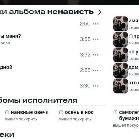
ки альбома
ненависть
имя
2:50
выше
ты меня?
п
3:55
,
ooes
выше
не 
3:32
выше
одной
дом
2:55
выше
это 
3:30
выше
бомы исполнителя
наивные овечки
осень в нос
самоле
бумаж
вышел покурить
вышел покурить
вышел покур
еки