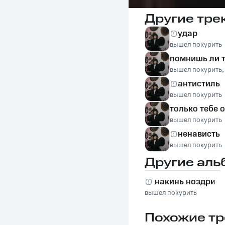
Другие тре
удар
вышел покурить
помнишь ли 
вышел покурить
антистиль
вышел покурить
только тебе 
вышел покурить
ненависть
вышел покурить
Другие аль
накинь ноздри
вышел покурить
Похожие тр