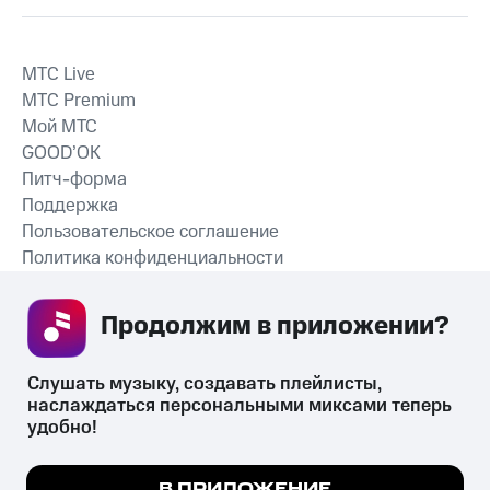
MTС Live
MTС Premium
Мой МТС
GOOD’OK
Питч-форма
Поддержка
Пользовательское соглашение
Политика конфиденциальности
Рекомендательные технологии
Продолжим в приложении? 
СКАЧАТЬ ПРИЛОЖЕНИЕ
Слушать музыку, создавать плейлисты, 
наслаждаться персональными миксами теперь 
удобно!
Незаконное потребление наркотических средств,
психотропных веществ, их аналогов причиняет вред здоровью,
Мы используем куки, чтобы на сайте все
В ПРИЛОЖЕНИЕ