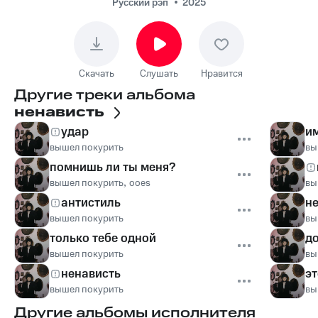
Русский рэп
2025
Скачать
Слушать
Нравится
Другие треки альбома
ненависть
удар
им
вышел покурить
вы
помнишь ли ты меня?
вышел покурить
,
ooes
вы
антистиль
не
вышел покурить
вы
только тебе одной
д
вышел покурить
вы
ненависть
эт
вышел покурить
вы
Другие альбомы исполнителя