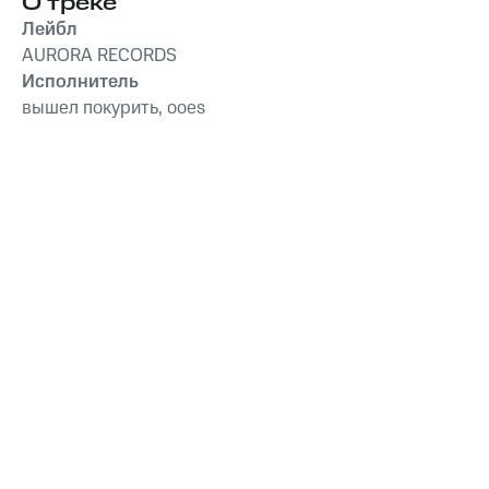
О треке
Лейбл
AURORA RECORDS
Исполнитель
вышел покурить, ooes