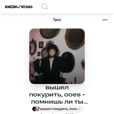
Трек
вышел
покурить, ooes -
помнишь ли ты
меня?
вышел покурить, ooes