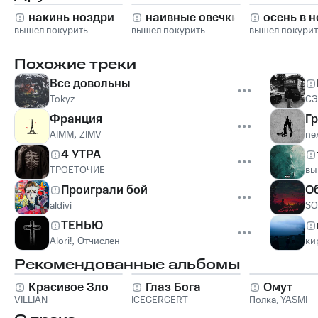
накинь ноздри
наивные овечки
осень в н
вышел покурить
вышел покурить
вышел покурит
Похожие треки
Все довольны
Tokyz
С
Франция
Г
AIMM
,
ZIMV
ne
4 УТРА
ТРОЕТОЧИЕ
вы
Проиграли бой
О
aldivi
SO
ТЕНЬЮ
Alori!
,
Отчислен
ки
Рекомендованные альбомы
Красивое Зло
Глаз Бога
Омут
VILLIAN
ICEGERGERT
Полка
,
YASMI