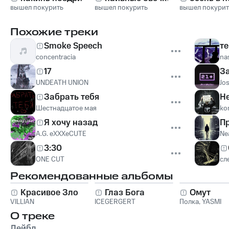
вышел покурить
вышел покурить
вышел покурит
Похожие треки
Smoke Speech
те
concentracia
na
17
З
UNDEATH UNION
Jo
Забрать тебя
Не
Шестнадцатое мая
ko
Я хочу назад
П
A.G. eXXXeCUTE
Nea
3:30
ONE CUT
сл
Рекомендованные альбомы
Красивое Зло
Глаз Бога
Омут
VILLIAN
ICEGERGERT
Полка
,
YASMI
О треке
Лейбл