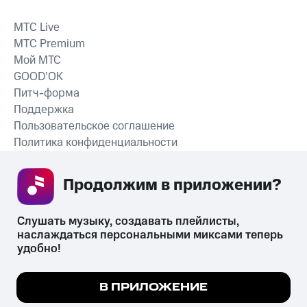
MTС Live
MTС Premium
Мой МТС
GOOD’OK
Питч-форма
Поддержка
Пользовательское соглашение
Политика конфиденциальности
Рекомендательные технологии
Продолжим в приложении? 
СКАЧАТЬ ПРИЛОЖЕНИЕ
Слушать музыку, создавать плейлисты, 
наслаждаться персональными миксами теперь 
удобно!
Незаконное потребление наркотических средств,
психотропных веществ, их аналогов причиняет вред здоровью,
Мы используем куки, чтобы на сайте все
В ПРИЛОЖЕНИЕ
их незаконный оборот запрещён и влечёт установленную
работало.
Подробнее
законодательством ответственность.