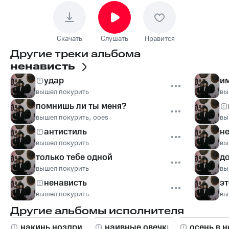
Скачать
Слушать
Нравится
Другие треки альбома
ненависть
удар
им
вышел покурить
вы
помнишь ли ты меня?
вышел покурить
,
ooes
вы
антистиль
не
вышел покурить
вы
только тебе одной
д
вышел покурить
вы
ненависть
эт
вышел покурить
вы
Другие альбомы исполнителя
накинь ноздри
наивные овечки
осень в н