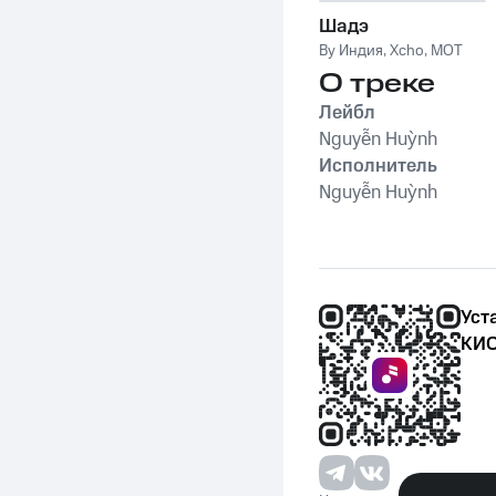
Шадэ
By Индия
,
Xcho
,
MOT
О треке
Лейбл
Nguyễn Huỳnh
Исполнитель
Nguyễn Huỳnh
Уст
КИО