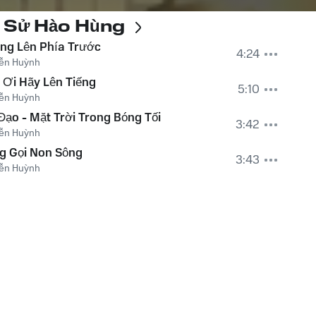
 Sử Hào Hùng
ng Lên Phía Trước
4:24
ễn Huỳnh
 Ơi Hãy Lên Tiếng
5:10
ễn Huỳnh
Đạo - Mặt Trời Trong Bóng Tối
3:42
ễn Huỳnh
g Gọi Non Sông
3:43
ễn Huỳnh