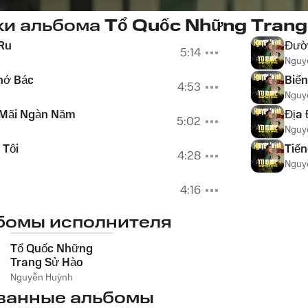
ки альбома
Tổ Quốc Những Trang
 Ru
Đườ
5:14
Nguy
hớ Bác
Biển
4:53
Nguy
 Mãi Ngàn Năm
Địa 
5:02
Nguy
 Tôi
Tiến
4:28
Nguy
4:16
бомы исполнителя
Tổ Quốc Những
Trang Sử Hào
Hùng
Nguyễn Huỳnh
ванные альбомы