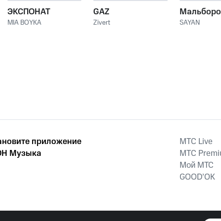
ЭКСПОНАТ
GAZ
Мальборо
MIA BOYKA
Zivert
SAYAN
ановите приложение
MTС Live
Н Музыка
MTС Prem
Мой МТС
GOOD’OK