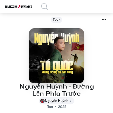
Трек
Nguyễn Huỳnh - Đường
Lên Phía Trước
Nguyễn Huỳnh
Поп
2025