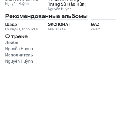
Nguyễn Huỳnh
Trang Sử Hào Hùng
Nguyễn Huỳnh
Рекомендованные альбомы
Шадэ
ЭКСПОНАТ
GAZ
By Индия
,
Xcho
,
MOT
MIA BOYKA
Zivert
О треке
Лейбл
Nguyễn Huỳnh
Исполнитель
Nguyễn Huỳnh