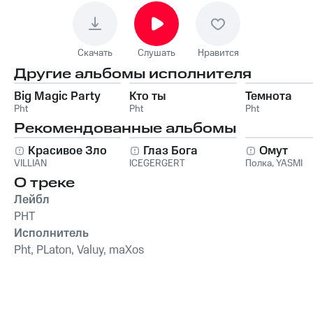
Скачать
Слушать
Нравится
Другие альбомы исполнителя
Big Magic Party
Кто ты
Темнота
Pht
Pht
Pht
Рекомендованные альбомы
Красивое Зло
Глаз Бога
Омут
VILLIAN
ICEGERGERT
Полка
,
YASMI
О треке
Лейбл
PHT
Исполнитель
Pht, PLaton, Valuy, maXos