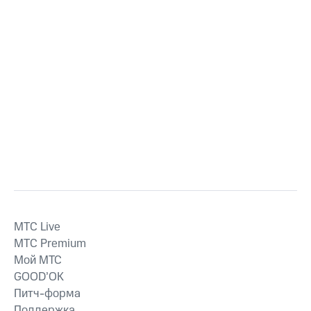
MTС Live
MTС Premium
Мой МТС
GOOD’OK
Питч-форма
Поддержка