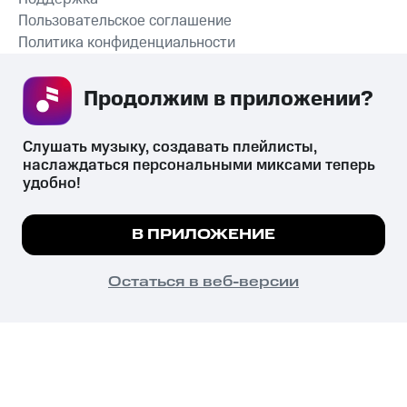
Пользовательское соглашение
Политика конфиденциальности
Рекомендательные технологии
Продолжим в приложении? 
СКАЧАТЬ ПРИЛОЖЕНИЕ
Слушать музыку, создавать плейлисты, 
наслаждаться персональными миксами теперь 
удобно!
Незаконное потребление наркотических средств,
психотропных веществ, их аналогов причиняет вред здоровью,
Мы используем куки, чтобы на сайте все
В ПРИЛОЖЕНИЕ
их незаконный оборот запрещён и влечёт установленную
работало.
Подробнее
законодательством ответственность.
© 2026 ООО «КИОН».
ПОНЯТНО
Остаться в веб-версии
Все права защищены
18+
Главная
В приложение
Избранное