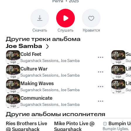
Регги
2025
Скачать
Слушать
Нравится
Другие треки альбома
Joe Samba
Cold Feet
Su
Sugarshack Sessions
,
Joe Samba
Su
Culture War
Li
Sugarshack Sessions
,
Joe Samba
Su
Making Waves
Li
Sugarshack Sessions
,
Joe Samba
Su
Communicate
Sugarshack Sessions
,
Joe Samba
Другие альбомы исполнителя
Ries Brothers Live
Mike Pinto Live @
Bumpin Ug
@ Sugarshack
Sugarshack
Bumpin Uglies
,