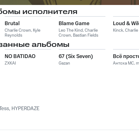
бомы исполнителя
Brutal
Blame Game
Loud & Wil
Charlie Crown
,
Kyle
Leo The Kind
,
Charlie
Kinck
,
Charli
Reynolds
Crown
,
Bastian Fields
ванные альбомы
NO BATIDAO
67 (Six Seven)
Всё прост
ZXKAI
Gazan
Антоха МС
,
m
 Tess, HYPERDAZE