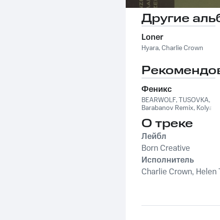
Другие аль
Loner
Hyara
,
Charlie Crown
Рекомендо
Феникс
BEARWOLF
,
TUSOVKA
,
Barabanov Remix
,
Kolya
Funk
,
WXREAD
,
Emio
О треке
Лейбл
Born Creative
Исполнитель
Charlie Crown, Helen