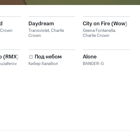
d
Daydream
City on Fire (Wow)
e Crown
Transviolet
,
Charlie
Geena Fontanella
,
Crown
Charlie Crown
о (RMX)
Под небом
Alone
uzaferov
Кибер балабол
BANGER-G