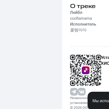
О треке
Лейбл
cooltamama
Исполнитель
쿨템마마
Уст
КИО
Незаконное потребление 
Мы испол
установленную законода
© 2026 ООО «КИОН». Вс