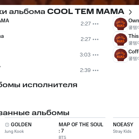
ки альбома
COOL TEM MAMA
AMA
Own 
2:27
쿨템
ma
This
2:27
쿨템
Cof
3:03
쿨템
y
2:39
бомы исполнителя
ванные альбомы
GOLDEN
MAP OF THE SOUL
NOEASY
: 7
Jung Kook
Stray Kids
BTS