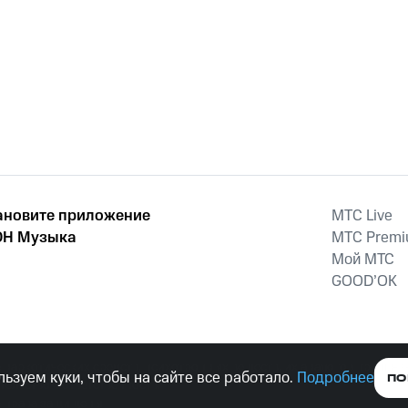
ановите приложение
MTС Live
Н Музыка
MTС Prem
Мой МТС
GOOD’OK
наркотических средств, психотропных веществ, их аналогов причиня
ьзуем куки, чтобы на сайте все работало.
Подробнее
ПО
тельством ответственность.
е права защищены