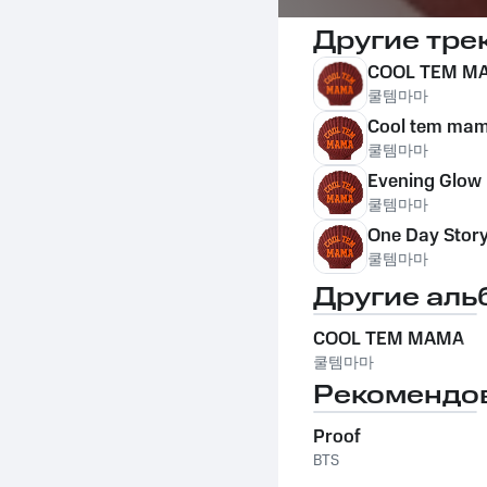
Другие тре
COOL TEM M
쿨템마마
Cool tem ma
쿨템마마
Evening Glow
쿨템마마
One Day Stor
쿨템마마
Другие аль
COOL TEM MAMA
쿨템마마
Рекомендо
Proof
BTS