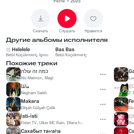
Регги
2025
Скачать
Слушать
Нравится
Другие альбомы исполнителя
Helelele
Bas Bas
Betül Küçükmeriç
,
Ignore
Betül Küçükmeriç
Похожие треки
כמה זה עולה
Ga
Ido Maimon
,
Magi
Lu
مامّا
Nagham Saleh
Z-
Makara
Fe
Dilşah Gülşah Çelik
Do
İsti-İsti
Fidan TV
,
Ulker MC Rain
,
Dilara Kazimova
,
Ulviyya
Ba
Сахабыт таҥаһа
Ca