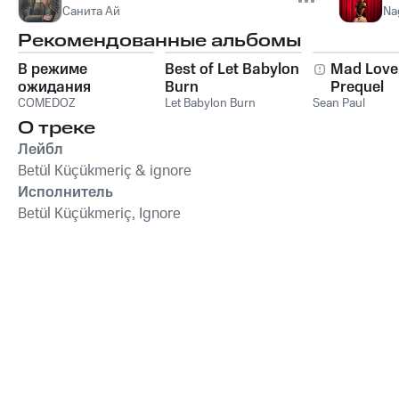
Санита Ай
Na
Рекомендованные альбомы
В режиме
Best of Let Babylon
Mad Love
ожидания
Burn
Prequel
COMEDOZ
Let Babylon Burn
Sean Paul
О треке
Лейбл
Betül Küçükmeriç & ignore
Исполнитель
Betül Küçükmeriç, Ignore