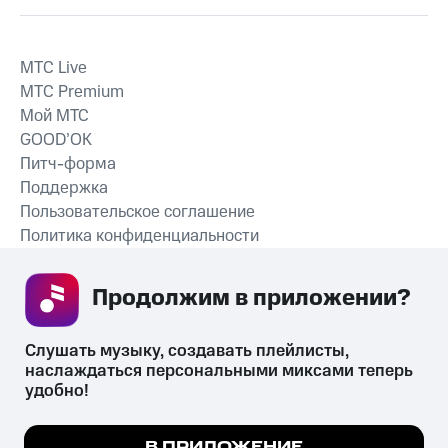
MTС Live
MTС Premium
Мой МТС
GOOD’OK
Питч-форма
Поддержка
Пользовательское соглашение
Политика конфиденциальности
Рекомендательные технологии
Продолжим в приложении? 
СКАЧАТЬ ПРИЛОЖЕНИЕ
Слушать музыку, создавать плейлисты, 
наслаждаться персональными миксами теперь 
удобно!
Незаконное потребление наркотических средств,
психотропных веществ, их аналогов причиняет вред здоровью,
Мы используем куки, чтобы на сайте все
В ПРИЛОЖЕНИЕ