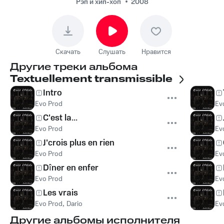
Рэп и хип-хоп
2008
Скачать
Слушать
Нравится
Другие треки альбома
Textuellement transmissible
Intro
Evo Prod
Ev
C'est la...
Evo Prod
Ev
J'crois plus en rien
Evo Prod
Ev
Dîner en enfer
Evo Prod
Ev
Les vrais
Evo Prod
,
Dario
Ev
Другие альбомы исполнителя