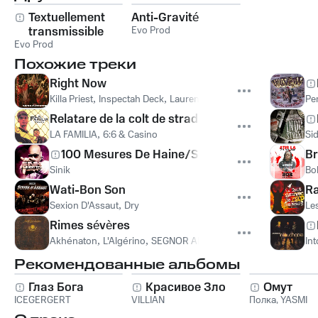
Textuellement
Anti-Gravité
transmissible
Evo Prod
Evo Prod
Похожие треки
Right Now
Killa Priest
,
Inspectah Deck
,
Lauren Nine
,
Socio Ejecutor
Pe
Relatare de la colt de strada
LA FAMILIA
,
6:6 & Casino
Si
100 Mesures De Haine/Soldat Du Beton
Br
Sinik
Bo
Wati-Bon Son
Ra
Sexion D'Assaut
,
Dry
Le
Rimes sévères
Akhénaton
,
L'Algérino
,
SEGNOR ALONZO
In
Рекомендованные альбомы
Глаз Бога
Красивое Зло
Омут
ICEGERGERT
VILLIAN
Полка
,
YASMI