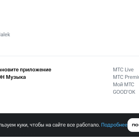
Malek
ановите приложение
MTС Live
Н Музыка
MTС Prem
Мой МТС
GOOD’OK
наркотических средств, психотропных веществ, их аналогов причиня
ьзуем куки, чтобы на сайте все работало.
Подробнее
ПО
тельством ответственность.
е права защищены