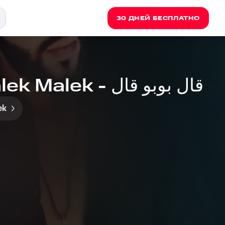
30 ДНЕЙ БЕСПЛАТНО
Layal Khoury, Malek Malek - قال بوبو قال
ek