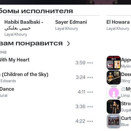
бомы исполнителя
Habibi Baalbaki -
Sayer Edmani
El Howara
حبيبي بعلبكي
Layal Khoury
Layal Khoury
Layal Khoury
вам понравится
ена
ith My Heart
App
3:59
Mylè
 (Children of the Sky)
Des
3:24
e Edwards
Sting
 Dance
M
4:11
tural
Limp 
Str
3:36
Suga
Curt
4:22
Blue