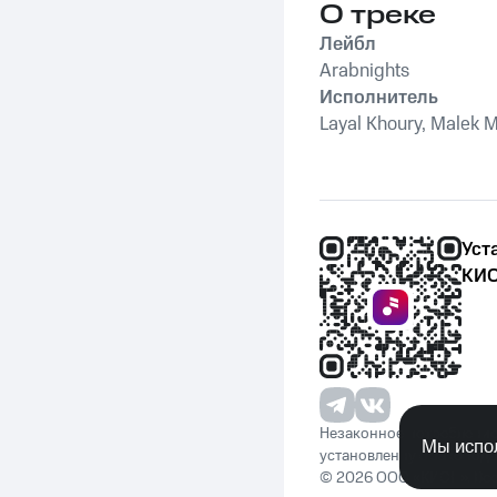
О треке
Лейбл
Arabnights
Исполнитель
Layal Khoury, Malek 
Уст
КИО
Незаконное потребление 
Мы испол
установленную законода
© 2026 ООО «КИОН». Вс