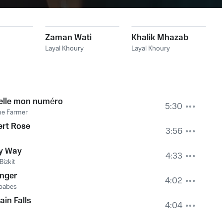
Zaman Wati
Khalik Mhazab
Layal Khoury
Layal Khoury
elle mon numéro
5:30
ne Farmer
ert Rose
3:56
y Way
4:33
Bizkit
onger
4:02
babes
ain Falls
4:04