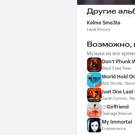
Другие аль
Kelme Sme3ta
Layal Khoury
Возможно, 
Музыка на все врем
Don't Phunk W
Black Eyed Peas
World Hold On
Bob Sinclar
,
Stev
Just One Last
Sarah Connor
,
Na
Girlfriend
Teenage Rescue
My Immortal
Evanescence