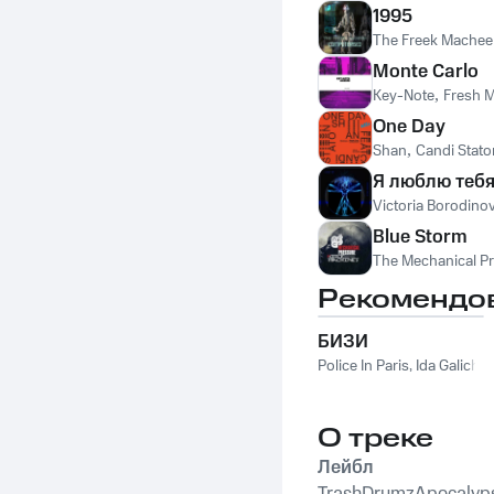
1995
The Freek Mache
Monte Carlo
Key-Note
,
Fresh M
One Day
Shan
,
Candi Stato
Я люблю теб
Victoria Borodino
Blue Storm
The Mechanical P
Рекомендо
БИЗИ
Police In Paris
,
Ida Galich
О треке
Лейбл