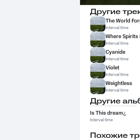
Другие тре
The World Fo
Interval time
Where Spirits 
Interval time
Cyanide
Interval time
Violet
Interval time
Weightless
Interval time
Другие аль
Is This dream¿
Interval time
Похожие тр