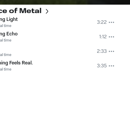
ce of Metal
ng Light
3:22
al time
ing Echo
1:12
al time
2:33
al time
ing Feels Real.
3:35
al time