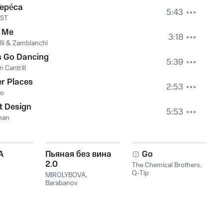
Tepéca
5:43
ST
l Me
3:18
lli & Zambianchi
s Go Dancing
5:39
n Cantrill
r Places
2:53
o
t Design
5:53
man
A
Пьяная без вина
Go
2.0
The Chemical Brothers
,
Q-Tip
MIROLYBOVA
,
Barabanov