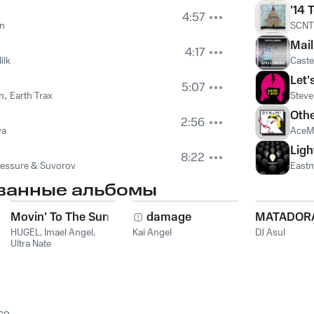
'14 
4:57
en
SCNT
Mai
4:17
ilk
Caste
Let'
5:07
n
,
Earth Trax
Steve
я
Othe
2:56
va
AceM
Ligh
8:22
ressure & Suvorov
East
ванные альбомы
Movin' To The Sun
damage
MATADOR
HUGEL
,
Imael Angel
,
Kai Angel
DJ Asul
Ultra Nate