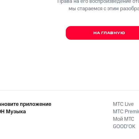
Права на его воспроизведение о
мы стараемся с этим разобр
НА ГЛАВНУЮ
ановите приложение
MTС Live
Н Музыка
MTС Prem
Мой МТС
GOOD’OK