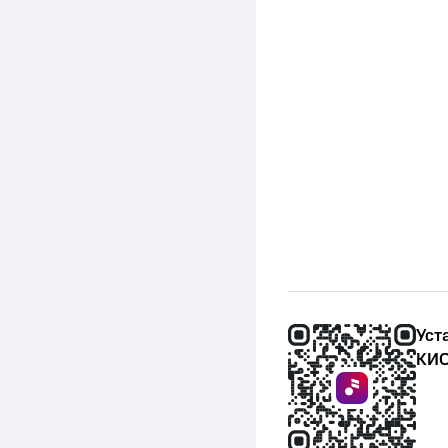
Уст
КИО