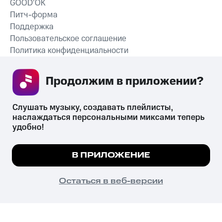
GOOD’OK
Питч-форма
Поддержка
Пользовательское соглашение
Политика конфиденциальности
Рекомендательные технологии
Продолжим в приложении? 
СКАЧАТЬ ПРИЛОЖЕНИЕ
Слушать музыку, создавать плейлисты, 
наслаждаться персональными миксами теперь 
удобно!
Незаконное потребление наркотических средств,
психотропных веществ, их аналогов причиняет вред здоровью,
Мы используем куки, чтобы на сайте все
В ПРИЛОЖЕНИЕ
их незаконный оборот запрещён и влечёт установленную
работало.
Подробнее
законодательством ответственность.
© 2026 ООО «КИОН».
ПОНЯТНО
Остаться в веб-версии
Все права защищены
18+
Главная
В приложение
Избранное