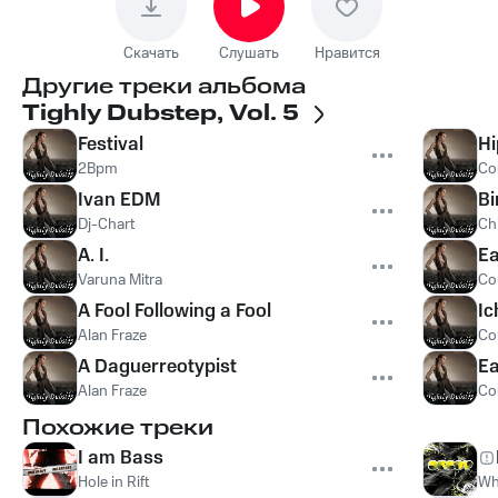
Скачать
Слушать
Нравится
Другие треки альбома
Tighly Dubstep, Vol. 5
Festival
Hi
2Bpm
Co
Ivan EDM
Bi
Dj-Chart
Ch
A. I.
Ea
Varuna Mitra
Co
A Fool Following a Fool
Ic
Alan Fraze
Co
A Daguerreotypist
Ea
Alan Fraze
Co
Похожие треки
I am Bass
Hole in Rift
Wh