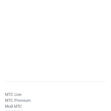
MTС Live
MTС Premium
Мой МТС