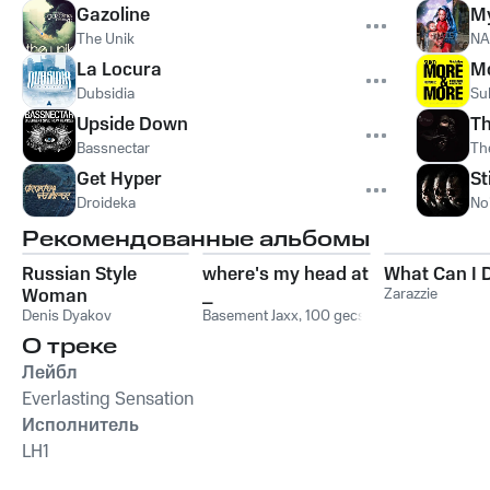
Gazoline
M
The Unik
NA
La Locura
M
Dubsidia
Su
Upside Down
Th
Bassnectar
Th
Get Hyper
S
Droideka
No
Рекомендованные альбомы
Russian Style
where's my head at
What Can I 
Woman
_
Zarazzie
Denis Dyakov
Basement Jaxx
,
100 gecs
О треке
Лейбл
Everlasting Sensation
Исполнитель
LH1