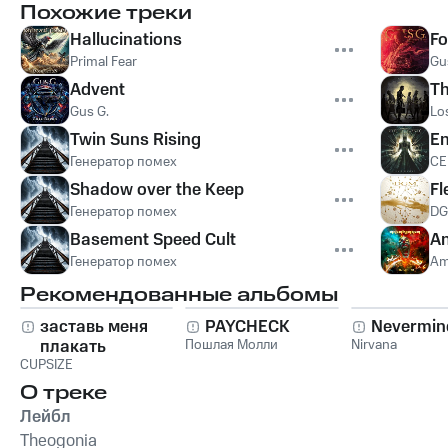
Похожие треки
Hallucinations
Fo
Primal Fear
Gu
Advent
Th
Gus G.
Lo
Twin Suns Rising
En
Генератор помех
CE
Shadow over the Keep
Fl
Генератор помех
D
Basement Speed Cult
An
Генератор помех
Am
Рекомендованные альбомы
заставь меня
PAYCHECK
Nevermin
плакать
Пошлая Молли
Nirvana
CUPSIZE
О треке
Лейбл
Theogonia