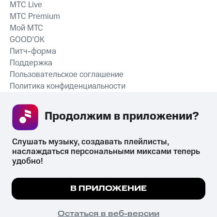
MTС Live
MTС Premium
Мой МТС
GOOD’OK
Питч-форма
Поддержка
Пользовательское соглашение
Политика конфиденциальности
Рекомендательные технологии
Продолжим в приложении? 
СКАЧАТЬ ПРИЛОЖЕНИЕ
Слушать музыку, создавать плейлисты, 
наслаждаться персональными миксами теперь 
удобно!
Незаконное потребление наркотических средств,
психотропных веществ, их аналогов причиняет вред здоровью,
Мы используем куки, чтобы на сайте все
В ПРИЛОЖЕНИЕ
их незаконный оборот запрещён и влечёт установленную
работало.
Подробнее
законодательством ответственность.
© 2026 ООО «КИОН».
ПОНЯТНО
Остаться в веб-версии