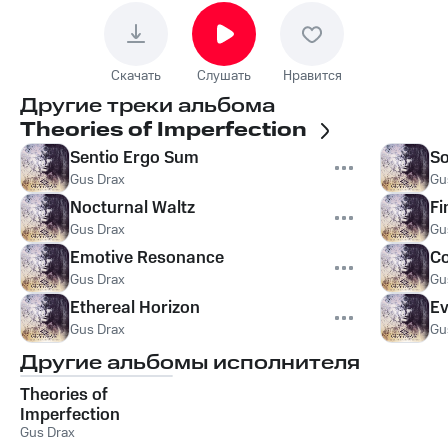
Скачать
Слушать
Нравится
Другие треки альбома
Theories of Imperfection
Sentio Ergo Sum
So
Gus Drax
Gu
Nocturnal Waltz
Fi
Gus Drax
Gu
Emotive Resonance
C
Gus Drax
Gu
Ethereal Horizon
Ev
Gus Drax
Gu
Другие альбомы исполнителя
Theories of
Imperfection
Gus Drax