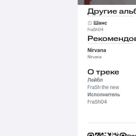
Другие аль
Шанс
FraSh04
Рекомендо
Nirvana
Nirvana
О треке
Лейбл
FraSh the new
Исполнитель
FraSh04