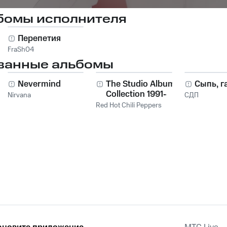
бомы исполнителя
Перепетия
FraSh04
ванные альбомы
Nevermind
The Studio Album
Сыпь, г
Collection 1991-
Nirvana
СДП
2011
Red Hot Chili Peppers