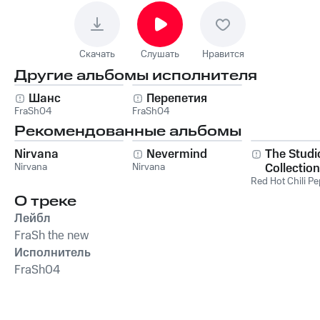
Скачать
Слушать
Нравится
Другие альбомы исполнителя
Шанс
Перепетия
FraSh04
FraSh04
Рекомендованные альбомы
Nirvana
Nevermind
The Studi
Nirvana
Nirvana
Collection
Red Hot Chili P
О треке
Лейбл
FraSh the new
Исполнитель
FraSh04