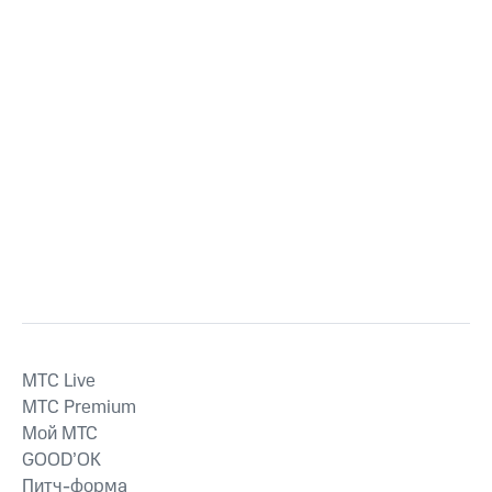
MTС Live
MTС Premium
Мой МТС
GOOD’OK
Питч-форма