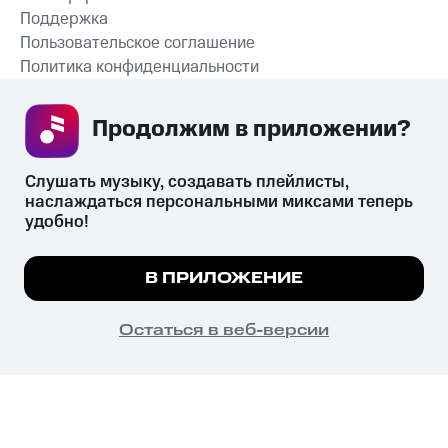
Поддержка
Пользовательское соглашение
Политика конфиденциальности
Рекомендательные технологии
Продолжим в приложении? 
СКАЧАТЬ ПРИЛОЖЕНИЕ
Слушать музыку, создавать плейлисты, 
наслаждаться персональными миксами теперь 
удобно!
Незаконное потребление наркотических средств,
психотропных веществ, их аналогов причиняет вред здоровью,
Мы используем куки, чтобы на сайте все
В ПРИЛОЖЕНИЕ
их незаконный оборот запрещён и влечёт установленную
работало.
Подробнее
законодательством ответственность.
© 2026 ООО «КИОН».
ПОНЯТНО
Остаться в веб-версии
Все права защищены
18+
Главная
В приложение
Избранное