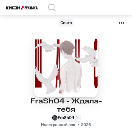
Сингл
FraSh04 - Ждала-
тебя
FraSh04
Иностранный рок
2026