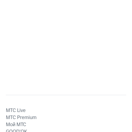
MTС Live
MTС Premium
Мой МТС
GOOD’OK