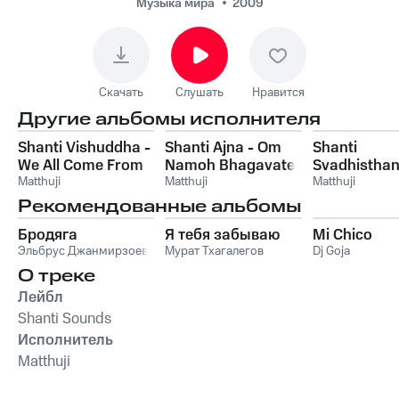
Музыка мира
2009
Скачать
Слушать
Нравится
Другие альбомы исполнителя
Shanti Vishuddha -
Shanti Ajna - Om
Shanti
We All Come From
Namoh Bhagavate
Svadhisthan
The Godess
Matthuji
Vasudevaya
Matthuji
Namoh Bhag
Matthuji
Vasudevaya
Рекомендованные альбомы
Бродяга
Я тебя забываю
Mi Chico
Эльбрус Джанмирзоев
Мурат Тхагалегов
Dj Goja
О треке
Лейбл
Shanti Sounds
Исполнитель
Matthuji