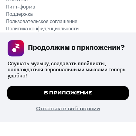
Питч-форма
Поддержка
Пользовательское соглашение
Политика конфиденциальности
Рекомендательные технологии
Продолжим в приложении? 
СКАЧАТЬ ПРИЛОЖЕНИЕ
Слушать музыку, создавать плейлисты, 
наслаждаться персональными миксами теперь 
удобно!
Незаконное потребление наркотических средств,
психотропных веществ, их аналогов причиняет вред здоровью,
Мы используем куки, чтобы на сайте все
В ПРИЛОЖЕНИЕ
их незаконный оборот запрещён и влечёт установленную
работало.
Подробнее
законодательством ответственность.
© 2026 ООО «КИОН».
ПОНЯТНО
Остаться в веб-версии
Все права защищены
18+
Главная
В приложение
Избранное