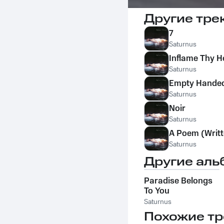
Другие тре
7
Saturnus
Inflame Thy H
Saturnus
Empty Hande
Saturnus
Noir
Saturnus
A Poem (Writt
Saturnus
Другие аль
Paradise Belongs
To You
Saturnus
Похожие тр