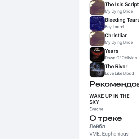
The Isis Script
My Dying Bride
Bleeding Tear
Bay Laurel
Christliar
My Dying Bride
Years
Dawn Of Oblivion
The River
Love Like Blood
Рекомендо
WAKE UP IN THE
SKY
Evadne
О треке
Лейбл
VME, Euphonious