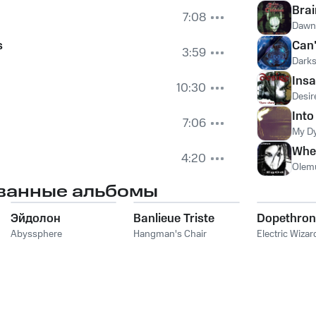
Brai
7:08
Dawn 
s
Can'
3:59
Dark
Ins
10:30
Desir
Into
7:06
My Dy
Whe
4:20
Olem
ванные альбомы
Эйдолон
Banlieue Triste
Dopethron
Abyssphere
Hangman's Chair
Electric Wizar