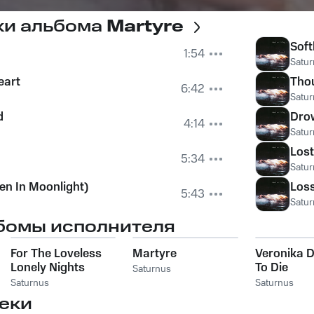
ки альбома
Martyre
Soft
1:54
Satu
eart
Thou
6:42
Satu
d
Dro
4:14
Satu
Los
5:34
Satu
en In Moonlight)
Los
5:43
Satu
бомы исполнителя
For The Loveless
Martyre
Veronika 
Lonely Nights
To Die
Saturnus
(2010 Re-release)
Saturnus
Saturnus
еки