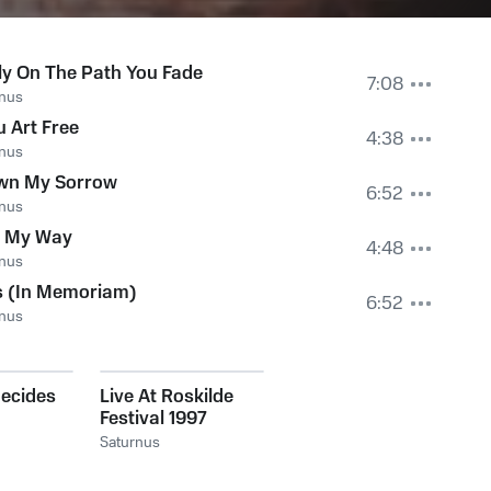
ly On The Path You Fade
7:08
rnus
 Art Free
4:38
rnus
wn My Sorrow
6:52
rnus
t My Way
4:48
rnus
s (In Memoriam)
6:52
rnus
Decides
Live At Roskilde
Festival 1997
Saturnus