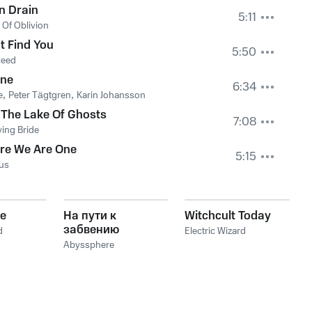
n Drain
5:11
Of Oblivion
t Find You
5:50
seed
ane
6:34
e
,
Peter Tägtgren
,
Karin Johansson
 The Lake Of Ghosts
7:08
ing Bride
re We Are One
5:15
us
e
На пути к
Witchcult Today
забвению
d
Electric Wizard
Abyssphere