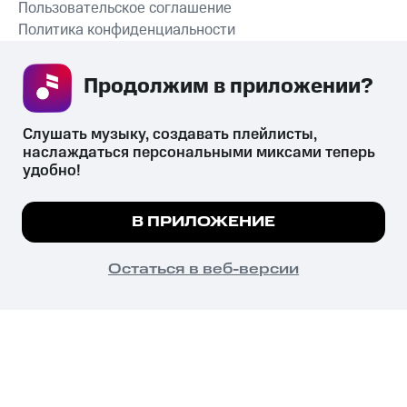
Пользовательское соглашение
Политика конфиденциальности
Рекомендательные технологии
Продолжим в приложении? 
СКАЧАТЬ ПРИЛОЖЕНИЕ
Слушать музыку, создавать плейлисты, 
наслаждаться персональными миксами теперь 
удобно!
Незаконное потребление наркотических средств,
психотропных веществ, их аналогов причиняет вред здоровью,
Мы используем куки, чтобы на сайте все
В ПРИЛОЖЕНИЕ
их незаконный оборот запрещён и влечёт установленную
работало.
Подробнее
законодательством ответственность.
© 2026 ООО «КИОН».
ПОНЯТНО
Остаться в веб-версии
Все права защищены
18+
Главная
В приложение
Избранное