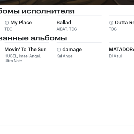
бомы исполнителя
My Place
Ballad
Outta R
TDG
AIBAT
,
TDG
TDG
ванные альбомы
Movin' To The Sun
damage
MATADOR
HUGEL
,
Imael Angel
,
Kai Angel
DJ Asul
Ultra Nate