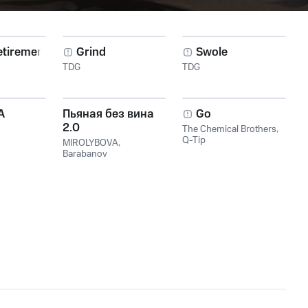
etirement
Grind
Swole
TDG
TDG
A
Пьяная без вина
Go
2.0
The Chemical Brothers
,
Q-Tip
MIROLYBOVA
,
Barabanov