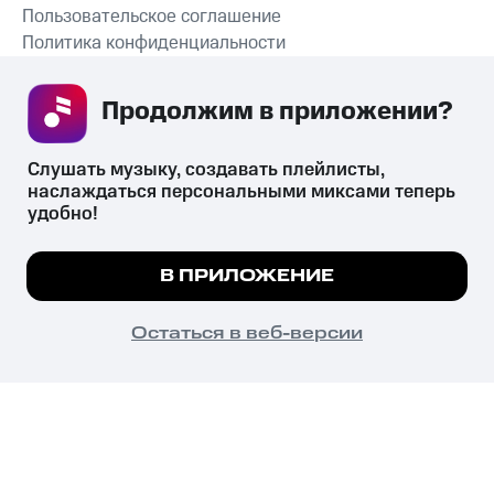
Пользовательское соглашение
Политика конфиденциальности
Рекомендательные технологии
Продолжим в приложении? 
СКАЧАТЬ ПРИЛОЖЕНИЕ
Слушать музыку, создавать плейлисты, 
наслаждаться персональными миксами теперь 
удобно!
Незаконное потребление наркотических средств,
психотропных веществ, их аналогов причиняет вред здоровью,
Мы используем куки, чтобы на сайте все
В ПРИЛОЖЕНИЕ
их незаконный оборот запрещён и влечёт установленную
работало.
Подробнее
законодательством ответственность.
© 2026 ООО «КИОН».
ПОНЯТНО
Остаться в веб-версии
Все права защищены
18+
Главная
В приложение
Избранное