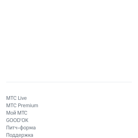
MTС Live
MTС Premium
Мой МТС
GOOD’OK
Питч-форма
Поддержка