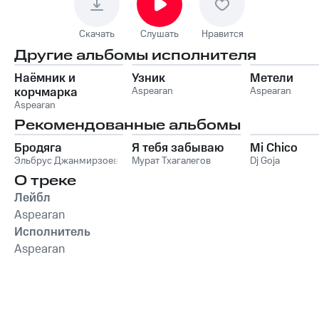
Скачать
Слушать
Нравится
Другие альбомы исполнителя
Наёмник и
Узник
Метели
корчмарка
Aspearan
Aspearan
Aspearan
Рекомендованные альбомы
Бродяга
Я тебя забываю
Mi Chico
Эльбрус Джанмирзоев
Мурат Тхагалегов
Dj Goja
О треке
Лейбл
Aspearan
Исполнитель
Aspearan