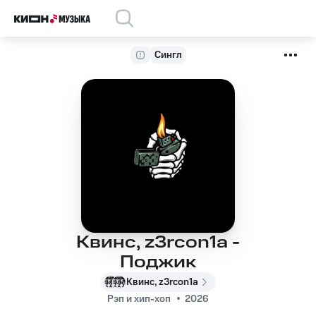
Сингл
Квинс, z3rcon1a -
Поджик
Квинс, z3rcon1a
Рэп и хип-хоп
2026