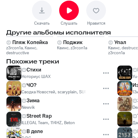
Скачать
Слушать
Нравится
Другие альбомы исполнителя
Пляж Копейка
Поджик
Упал
z3rcon1a
,
Квинс
,
Квинс
,
z3rcon1a
Квинс
,
destrucc
destrucctive
z3rcon1a
Похожие треки
Стихи
Ноториус ШАХ
Yu
ЧО?
Из
Сводка Новостей
,
scaryplain
,
SUPREMUS
13
Зима
Newvik
De
Street Rap
ILLEGAL Team
,
114HZ
,
Beton
Да
В деле