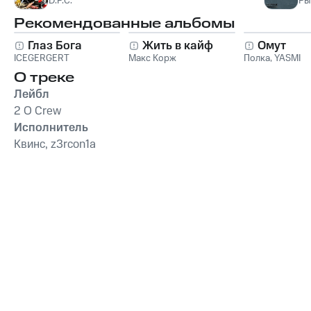
D.P.C.
Ры
Рекомендованные альбомы
Глаз Бога
Жить в кайф
Омут
ICEGERGERT
Макс Корж
Полка
,
YASMI
О треке
Лейбл
2 O Crew
Исполнитель
Квинс, z3rcon1a