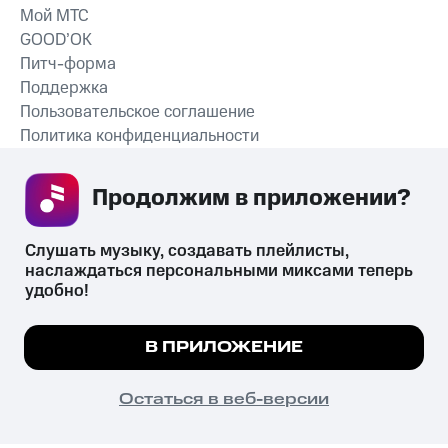
Мой МТС
GOOD’OK
Питч-форма
Поддержка
Пользовательское соглашение
Политика конфиденциальности
Рекомендательные технологии
Продолжим в приложении? 
СКАЧАТЬ ПРИЛОЖЕНИЕ
Слушать музыку, создавать плейлисты, 
наслаждаться персональными миксами теперь 
удобно!
Незаконное потребление наркотических средств,
психотропных веществ, их аналогов причиняет вред здоровью,
Мы используем куки, чтобы на сайте все
В ПРИЛОЖЕНИЕ
их незаконный оборот запрещён и влечёт установленную
работало.
Подробнее
законодательством ответственность.
© 2026 ООО «КИОН».
ПОНЯТНО
Остаться в веб-версии
Все права защищены
18+
Главная
В приложение
Избранное