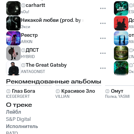
carhartt
s0u!
ES
Никакой любви (prod. by кайдан, MATER, Smok
Д
Экси
A
Реестр
о
ARKIN
A
ДПСТ
HYBRID
L1
The Great Gatsby
ANTAGONIST
Ок
Рекомендованные альбомы
Глаз Бога
Красивое Зло
Омут
ICEGERGERT
VILLIAN
Полка
,
YASMI
О треке
Лейбл
S&P Digital
Исполнитель
BATO