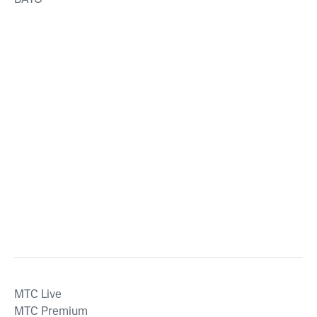
MTС Live
MTС Premium