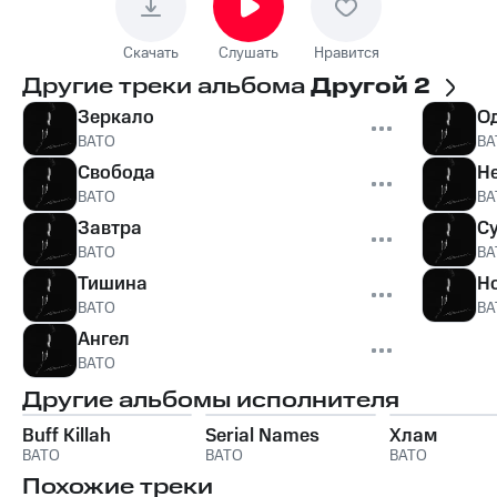
Скачать
Слушать
Нравится
Другие треки альбома
Другой 2
Зеркало
О
BATO
BA
Свобода
Н
BATO
BA
Завтра
С
BATO
BA
Тишина
Н
BATO
BA
Ангел
BATO
Другие альбомы исполнителя
Buff Killah
Serial Names
Хлам
BATO
BATO
BATO
Похожие треки