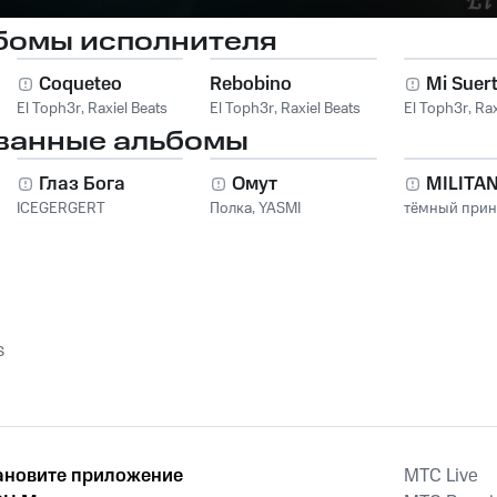
бомы исполнителя
Coqueteo
Rebobino
Mi Suer
El Toph3r
,
Raxiel Beats
El Toph3r
,
Raxiel Beats
El Toph3r
,
Rax
ванные альбомы
Глаз Бога
Омут
MILITA
ICEGERGERT
Полка
,
YASMI
тёмный при
s
ановите приложение
MTС Live