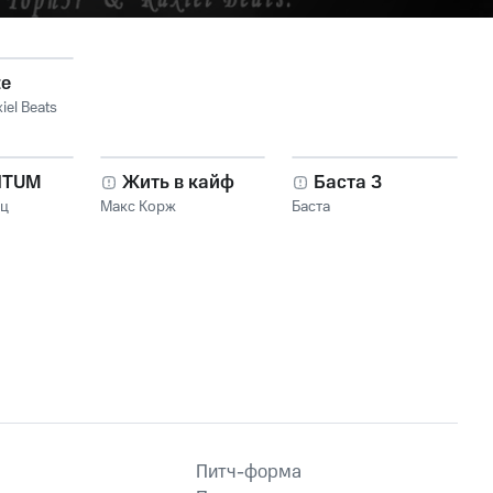
te
iel Beats
NTUM
Жить в кайф
Баста 3
нц
Макс Корж
Баста
Питч-форма