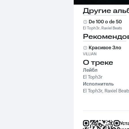
Другие аль
De 100 o de 50
El Toph3r
,
Raxiel Beats
Рекомендо
Красивое Зло
VILLIAN
О треке
Лейбл
El Toph3r
Исполнитель
El Toph3r, Raxiel Beat
Уст