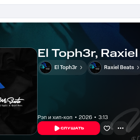
El Toph3r, Raxiel
El Toph3r
Raxiel Beats
Рэп и хип-хоп
2026
3:13
СЛУШАТЬ