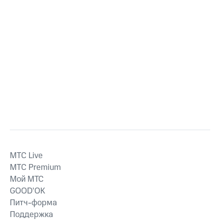
MTС Live
MTС Premium
Мой МТС
GOOD’OK
Питч-форма
Поддержка