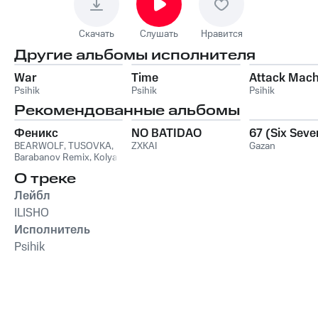
Скачать
Слушать
Нравится
Другие альбомы исполнителя
War
Time
Attack Mach
Psihik
Psihik
Psihik
Рекомендованные альбомы
Феникс
NO BATIDAO
67 (Six Seve
BEARWOLF
,
TUSOVKA
,
ZXKAI
Gazan
Barabanov Remix
,
Kolya
Funk
,
WXREAD
,
Emio
О треке
Лейбл
ILISHO
Исполнитель
Psihik