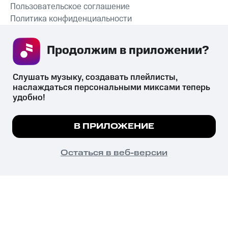
Пользовательское соглашение
Политика конфиденциальности
Рекомендательные технологии
Продолжим в приложении? 
СКАЧАТЬ ПРИЛОЖЕНИЕ
Слушать музыку, создавать плейлисты, 
наслаждаться персональными миксами теперь 
удобно!
Незаконное потребление наркотических средств,
психотропных веществ, их аналогов причиняет вред здоровью,
Мы используем куки, чтобы на сайте все
В ПРИЛОЖЕНИЕ
их незаконный оборот запрещён и влечёт установленную
работало.
Подробнее
законодательством ответственность.
© 2026 ООО «КИОН».
ПОНЯТНО
Остаться в веб-версии
Все права защищены
18+
Главная
В приложение
Избранное