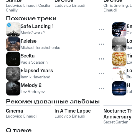
Stanze
Le Onde
Le Onde
Ludovico Einaudi
,
Cecilia
Ludovico Einaudi
Chris Snelling
,
L
Chailly
Einaudi
Похожие треки
Safe Landing 1
E
Music2work2
Gi
Følelse
Lo
Michael Tereshchenko
Sa
Scelta
Ti
Paola Scalabrin
Lo
Elapsed Years
Lo
Jannik Haverland
Bu
Melody 2
H 
Lev Andreyev
Lu
Рекомендованные альбомы
Cinema
In A Time Lapse
Nocturne: T
Ludovico Einaudi
Ludovico Einaudi
Anniversary
Collection
Secret Garden
О треке