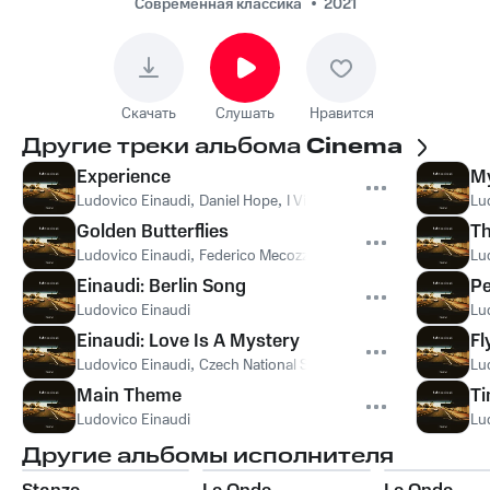
Современная классика
2021
Скачать
Слушать
Нравится
Другие треки альбома
Cinema
Experience
My
Ludovico Einaudi
,
Daniel Hope
,
I Virtuosi Italiani
Lu
Golden Butterflies
Th
Ludovico Einaudi
,
Federico Mecozzi
,
Redi Hasa
Lu
Einaudi: Berlin Song
Pe
Ludovico Einaudi
Lu
Einaudi: Love Is A Mystery
Fl
Ludovico Einaudi
,
Czech National Symphony Orchestra
Lu
Main Theme
Ti
Ludovico Einaudi
Lu
Другие альбомы исполнителя