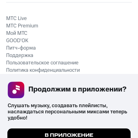
MTС Live
MTС Premium
Мой МТС
GOOD’OK
Питч-форма
Поддержка
Пользовательское соглашение
Политика конфиденциальности
Рекомендательные технологии
Продолжим в приложении? 
СКАЧАТЬ ПРИЛОЖЕНИЕ
Слушать музыку, создавать плейлисты, 
наслаждаться персональными миксами теперь 
удобно!
Незаконное потребление наркотических средств,
психотропных веществ, их аналогов причиняет вред здоровью,
Мы используем куки, чтобы на сайте все
В ПРИЛОЖЕНИЕ
их незаконный оборот запрещён и влечёт установленную