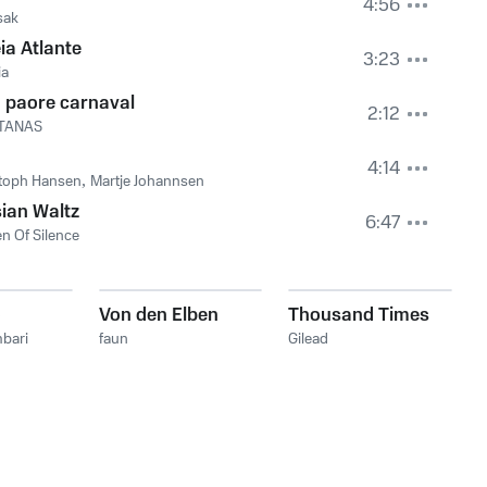
4:56
sak
ia Atlante
3:23
ia
 paore carnaval
2:12
TANAS
Celtic Harp Orchestra
,
Donatella Bortone
4:14
stoph Hansen
,
Martje Johannsen
ian Waltz
6:47
n Of Silence
o
Von den Elben
Thousand Times
bari
faun
Gilead