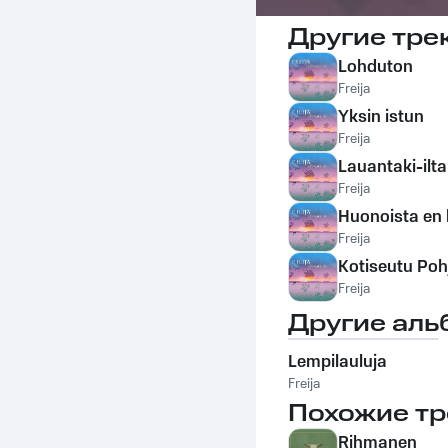
Другие тре
Lohduton
Freija
Yksin istun
Freija
Lauantaki-ilta
Freija
Huonoista en 
Freija
Kotiseutu Poh
Freija
Другие аль
Lempilauluja
Freija
Похожие тр
Rihmanen