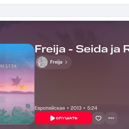
Freija - Seida ja
Freija
Европейская
2013
5:24
СЛУШАТЬ