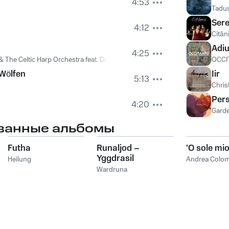
4:53
Tadu
Sere
4:12
Citân
Adiu
4:25
 The Celtic Harp Orchestra feat. Donatella Bortone
,
Fabius Constable
,
OCCI
The 
Wölfen
Iir
5:13
Chri
Pers
4:20
Garde
ванные альбомы
Futha
Runaljod –
'O sole mi
Yggdrasil
Heilung
Andrea Colom
Wardruna