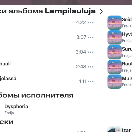
ки альбома
Lempilauluja
Seid
4:22
Freija
Hyvä
3:07
Freija
Sur
3:04
Freija
huoli
Rau
2:48
Freija
jolassa
Muis
4:11
Freija
бомы исполнителя
Dysphoria
Freija
еки
Izar