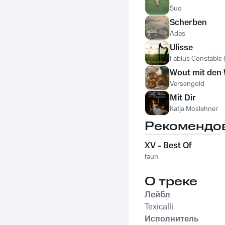
Suo
Scherben
Adas
Ulisse
Fabius Constable &
Wout mit den 
Versengold
Mit Dir
Katja Moslehner
Рекомендо
XV - Best Of
faun
О треке
Лейбл
Texicalli
Исполнитель