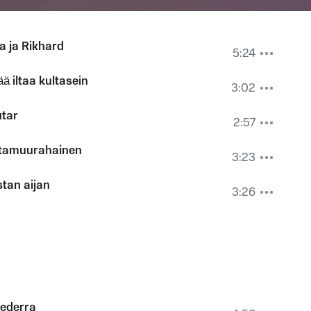
a ja Rikhard
5:24
ä iltaa kultasein
3:02
utar
2:57
tamuurahainen
3:23
tan aijan
3:26
 ederra