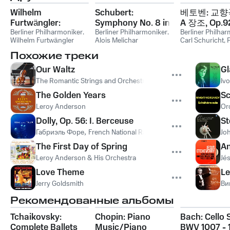
Wilhelm
Schubert:
베토벤: 교향
Furtwängler:
Symphony No. 8 in
A 장조, Op.9
Beethoven 5 – his
Berliner Philharmoniker
,
B Minor, D. 759
Berliner Philharmoniker
,
Berliner Philha
Wilhelm Furtwängler
Alois Melichar
Carl Schuricht
,
first ever recording
"Unfinished"
Kempen
,
Ludwi
Похожие треки
Beethoven
Our Waltz
Gl
The Romantic Strings and Orchestra
Ivo
The Golden Years
Sc
Leroy Anderson
Or
Dolly, Op. 56: I. Berceuse
St
Габриэль Форе
,
French National Radio Orchestra
Jo
The First Day of Spring
An
Leroy Anderson & His Orchestra
Jé
Love Theme
Le
Jerry Goldsmith
Ви
Рекомендованные альбомы
Tchaikovsky:
Chopin: Piano
Bach: Cello S
Complete Ballets
Music/Piano
BWV 1007 - 