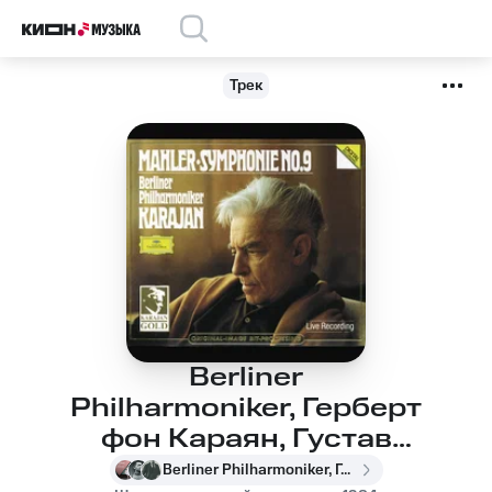
Трек
Berliner
Philharmoniker, Герберт
фон Караян, Густав
Малер - Mahler:
Berliner Philharmoniker, Герберт фон Караян, Густав Малер