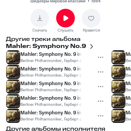
Symphony No. 9 in D / 1.
Шедевры мировой классики
1984
Satz - Wie von Anfang
Скачать
Слушать
Нравится
Другие треки альбома
Mahler: Symphony No.9
Mahler: Symphony No. 9 in D / 1. Satz - Andant
Ma
Berliner Philharmoniker
,
Герберт фон Караян
,
Густав Малер
Be
Mahler: Symphony No. 9 in D / 1. Satz - Etwas fri
Ma
Berliner Philharmoniker
,
Герберт фон Караян
,
Густав Малер
Be
Mahler: Symphony No. 9 in D / 1. Satz - (Horns)
Ma
Berliner Philharmoniker
,
Герберт фон Караян
,
Густав Малер
Be
Mahler: Symphony No. 9 in D / 1. Satz - Mit Wut. A
Ma
Berliner Philharmoniker
,
Герберт фон Караян
,
Густав Малер
Be
Mahler: Symphony No. 9 in D / 1. Satz - (Brass)
Ma
Berliner Philharmoniker
,
Герберт фон Караян
,
Густав Малер
Be
Другие альбомы исполнителя