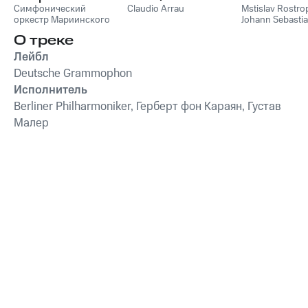
Симфонический
Concertos
Claudio Arrau
Mstislav Rostro
оркестр Мариинского
Johann Sebasti
театра
,
Валерий Гергиев
О треке
Лейбл
Deutsche Grammophon
Исполнитель
Berliner Philharmoniker, Герберт фон Караян, Густав
Малер