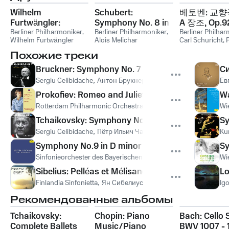
Wilhelm
Schubert:
베토벤: 교향
Furtwängler:
Symphony No. 8 in
A 장조, Op.9
Beethoven 5 – his
Berliner Philharmoniker
,
B Minor, D. 759
Berliner Philharmoniker
,
Berliner Philha
Wilhelm Furtwängler
Alois Melichar
Carl Schuricht
,
first ever recording
"Unfinished"
Kempen
,
Ludwi
Похожие треки
Beethoven
Bruckner: Symphony No. 7 in E Major, WAB 107: II
Си
Sergiu Celibidache
,
Антон Брукнер
Ев
Prokofiev: Romeo and Juliet, Op. 64 - Romeo at J
Wa
Rotterdam Philharmonic Orchestra
,
Edo De Waart
,
Сергей Се
Wi
Tchaikovsky: Symphony No. 6 in B Minor, Op. 74 
Sy
Sergiu Celibidache
,
Пётр Ильич Чайковский
Ku
Symphony No.9 in D minor - 3. Adagio (Langsam, 
Sy
Sinfonieorchester des Bayerischen Rundfunks
,
Eugen Jochum
Wi
Sibelius: Pelléas et Mélisande Suite, Op. 46: IX.
Lo
Finlandia Sinfonietta
,
Ян Сибелиус
Ig
Рекомендованные альбомы
Tchaikovsky:
Chopin: Piano
Bach: Cello S
Complete Ballets
Music/Piano
BWV 1007 - 