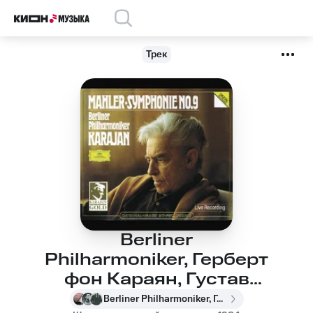
Трек
Berliner
Philharmoniker, Герберт
фон Караян, Густав
Малер - Mahler:
Berliner Philharmoniker, Герберт фон Караян, Густав Малер