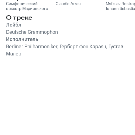
Симфонический
Concertos
Claudio Arrau
Mstislav Rostro
оркестр Мариинского
Johann Sebasti
театра
,
Валерий Гергиев
О треке
Лейбл
Deutsche Grammophon
Исполнитель
Berliner Philharmoniker, Герберт фон Караян, Густав
Малер