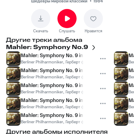
Symphony No. 9 In D /
Шедевры мировой классики
1984
4. Satz - Tempo I. Molto
adagio
Скачать
Слушать
Нравится
Другие треки альбома
Mahler: Symphony No.9
Mahler: Symphony No. 9 in D / 1. Satz - Andant
Ma
Berliner Philharmoniker
,
Герберт фон Караян
,
Густав Малер
Be
Mahler: Symphony No. 9 in D / 1. Satz - Etwas fri
Ma
Berliner Philharmoniker
,
Герберт фон Караян
,
Густав Малер
Be
Mahler: Symphony No. 9 in D / 1. Satz - (Horns)
Ma
Berliner Philharmoniker
,
Герберт фон Караян
,
Густав Малер
Be
Mahler: Symphony No. 9 in D / 1. Satz - Mit Wut. A
Ma
Berliner Philharmoniker
,
Герберт фон Караян
,
Густав Малер
Be
Mahler: Symphony No. 9 in D / 1. Satz - (Brass)
Ma
Berliner Philharmoniker
,
Герберт фон Караян
,
Густав Малер
Be
Другие альбомы исполнителя