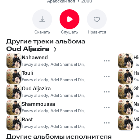
Арабский поп
2000
Скачать
Слушать
Нравится
Другие треки альбома
Oud Aljazira
Nahawend
Hi
Fawzy al aiedy
,
Adel Shams el Din
,
Bruno Caillat
Fa
Touli
Ha
Fawzy al aiedy
,
Adel Shams el Din
,
Bruno Caillat
Fa
Oud Aljazira
Gh
Fawzy al aiedy
,
Adel Shams el Din
,
Bruno Caillat
Fa
Shammoussa
Na
Fawzy al aiedy
,
Adel Shams el Din
,
Bruno Caillat
Fa
Rast
Mi
Fawzy al aiedy
,
Adel Shams el Din
,
Bruno Caillat
Fa
Другие альбомы исполнителя