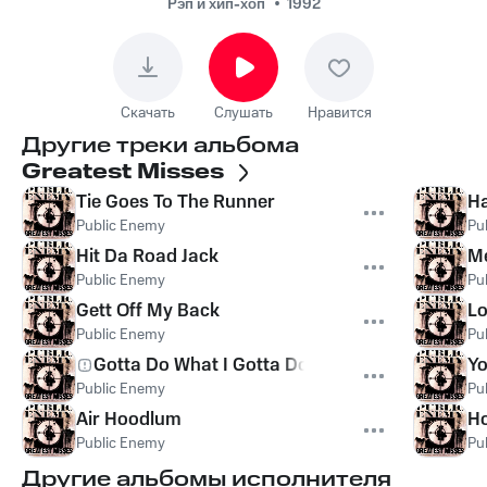
Рэп и хип-хоп
1992
Скачать
Слушать
Нравится
Другие треки альбома
Greatest Misses
Tie Goes To The Runner
Ha
Public Enemy
Pu
Hit Da Road Jack
M
Public Enemy
Pu
Gett Off My Back
L
Public Enemy
Pu
Gotta Do What I Gotta Do
Yo
Public Enemy
Pu
Air Hoodlum
Ho
Public Enemy
Pu
Другие альбомы исполнителя