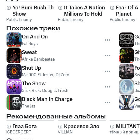
Yo! Bum Rush The
It Takes A Nation Of
Fear Of A
Show
Millions To Hold Us
Planet
Public Enemy
Public Enemy
Back
Public Enemy
Похожие треки
On And On
Ga
Fat Boys
Th
Sweat
Gi
Afrika Bambaataa
Th
Shut Up
Fo
Mc 900 Ft. Jesus
,
DJ Zero
Sw
The Show
S
Slick Rick
,
Doug E. Fresh
Be
Black Man In Charge
Go
The Jaz
Van
Рекомендованные альбомы
Глаз Бога
Красивое Зло
MILITAN
ICEGERGERT
VILLIAN
тёмный принц