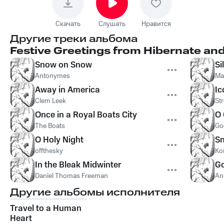
Скачать
Слушать
Нравится
Другие треки альбома
Festive Greetings from Hibernate a
Snow on Snow
Si
Antonymes
Ma
Away in America
Ic
Clem Leek
St
Once in a Royal Boats City
O 
The Boats
Go
O Holy Night
Sn
offthesky
Ko
In the Bleak Midwinter
Go
Daniel Thomas Freeman
An
Другие альбомы исполнителя
Travel to a Human
Heart