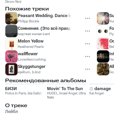
Strom Noir
Похожие треки
Peasant Wedding. Dance in the Open Air
Su
Philipp Bückle
Yu
Сомнения. (Это всё правда)
Fo
мертвая милая icant
Fl
Melon Yellow
O
Heathered Pearls
Be
wallflower
In
Lovesliescrushing
He
Skyggetunger
Al
øjeRum
,
b.lind
Go
Рекомендованные альбомы
БИЗИ
Movin' To The Sun
damage
Police In Paris
,
Ida Galich
HUGEL
,
Imael Angel
,
Ultra
Kai Angel
Nate
О треке
Лейбл