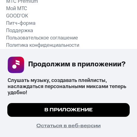
MTС Premium
Мой МТС
GOOD’OK
Питч-форма
Поддержка
Пользовательское соглашение
Политика конфиденциальности
Рекомендательные технологии
Продолжим в приложении? 
СКАЧАТЬ ПРИЛОЖЕНИЕ
Слушать музыку, создавать плейлисты, 
наслаждаться персональными миксами теперь 
удобно!
Незаконное потребление наркотических средств,
психотропных веществ, их аналогов причиняет вред здоровью,
Мы используем куки, чтобы на сайте все
В ПРИЛОЖЕНИЕ
их незаконный оборот запрещён и влечёт установленную
работало.
Подробнее
законодательством ответственность.
© 2026 ООО «КИОН».
ПОНЯТНО
Остаться в веб-версии
Все права защищены
18+
Главная
В приложение
Избранное