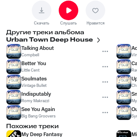
Скачать
Слушать
Нравится
Другие треки альбома
Urban Town Deep House
Talking About
Ad
Compbell
Vin
Better You
Ca
Little Cent
Ra
Soulmates
Up
Vintage Bullet
Chi
Indisputably
Sn
Romy Makrazzi
My
See You Again
O
Big Bang Groovers
Sy
Похожие треки
My Deep Fantasy
Mi