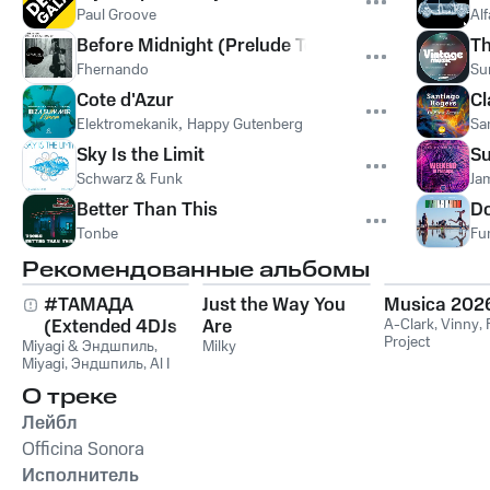
Paul Groove
Alf
Before Midnight (Prelude To Love)
Th
Fhernando
Su
Cote d'Azur
Cl
Elektromekanik
,
Happy Gutenberg
Sa
Sky Is the Limit
S
Schwarz & Funk
Ja
Better Than This
Do
Tonbe
Fu
Рекомендованные альбомы
#ТАМАДА
Just the Way You
Musica 202
(Extended 4DJs
Are
A-Clark
,
Vinny
,
Project
Miyagi & Эндшпиль
Pack)
,
Milky
Miyagi
,
Эндшпиль
,
Al I
Bo
,
Wooshendoo
О треке
Лейбл
Officina Sonora
Исполнитель