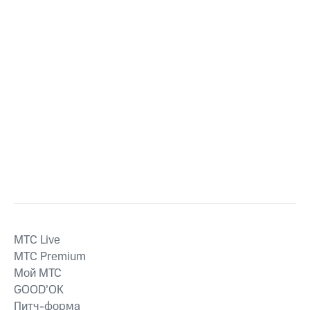
MTС Live
MTС Premium
Мой МТС
GOOD’OK
Питч-форма