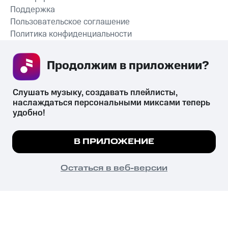
Поддержка
Пользовательское соглашение
Политика конфиденциальности
Рекомендательные технологии
Продолжим в приложении? 
СКАЧАТЬ ПРИЛОЖЕНИЕ
Слушать музыку, создавать плейлисты, 
наслаждаться персональными миксами теперь 
удобно!
Незаконное потребление наркотических средств,
психотропных веществ, их аналогов причиняет вред здоровью,
Мы используем куки, чтобы на сайте все
В ПРИЛОЖЕНИЕ
их незаконный оборот запрещён и влечёт установленную
работало.
Подробнее
законодательством ответственность.
© 2026 ООО «КИОН».
ПОНЯТНО
Остаться в веб-версии
Все права защищены
18+
Главная
В приложение
Избранное