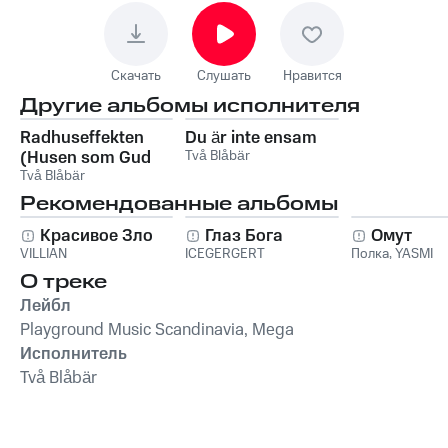
Скачать
Слушать
Нравится
Другие альбомы исполнителя
Radhuseffekten
Du är inte ensam
(Husen som Gud
Två Blåbär
glömde)
Två Blåbär
Рекомендованные альбомы
Красивое Зло
Глаз Бога
Омут
VILLIAN
ICEGERGERT
Полка
,
YASMI
О треке
Лейбл
Playground Music Scandinavia, Mega
Исполнитель
Två Blåbär