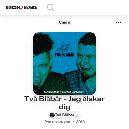
Сингл
Två Blåbär - Jag älskar
dig
Två Blåbär
Рэп и хип-хоп
2013