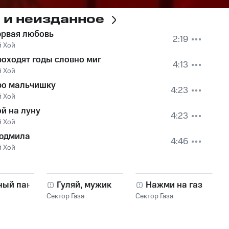
е и неизданное
ервая любовь
2:19
 Хой
оходят годы словно миг
4:13
 Хой
ро мальчишку
4:23
 Хой
й на луну
4:23
 Хой
юдмила
4:46
 Хой
ный панк
Гуляй, мужик
Нажми на газ
Сектор Газа
Сектор Газа