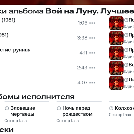
ки альбома
Вой на Луну. Лучше
 (1981)
П
1:06
Юрий
981)
Пр
3:38
Юрий
стиструнная
П
4:11
Юрий
Во
2:43
Юрий
Л
4:07
Юрий
бомы исполнителя
Зловещие
Ночь перед
Колхоз
мертвецы
рождеством
Сектор Газа
Сектор Газа
Сектор Газа
еки