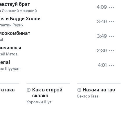
авствуй брат
4:09
а Исетский младший
Оля и Бадди Холли
3:49
тантин Рерих
ясокомбинат
3:49
at
ончился я
2:39
сей Матов
дела!
4:01
ол Шуудан
 атака
Как в старой
Нажми на газ
сказке
Сектор Газа
Король и Шут