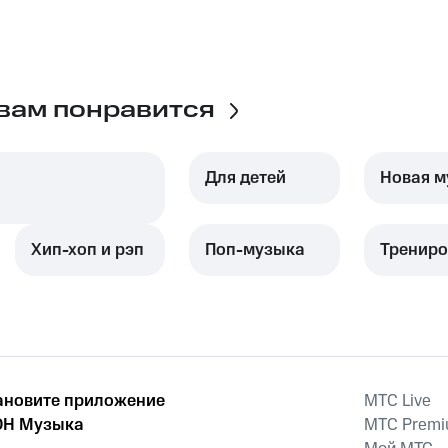
вам понравится
Для детей
Новая м
Хип-хоп и рэп
Поп-музыка
Трениро
ановите приложение
MTС Live
Н Музыка
MTС Prem