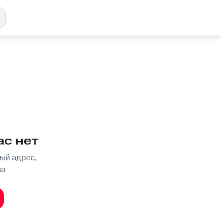
ас нет
ый адрес,
на