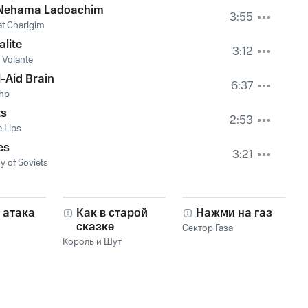
 Nehama Ladoachim
3:55
t Charigim
alite
3:12
 Volante
-Aid Brain
6:37
shp
ts
2:53
 Lips
es
3:21
 of Soviets
 атака
Как в старой
Нажми на газ
сказке
Сектор Газа
Король и Шут