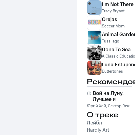
I'm Not There
Tracy Bryant
Orejas
Soccer Mom
Animal Garde
Tussilago
Gone To Sea
A Classic Educati
Luna Estupen
Buttertones
Рекомендо
Вой на Луну.
Лучшее и
неизданное
Юрий Хой
,
Сектор Газа
О треке
Лейбл
Hardly Art