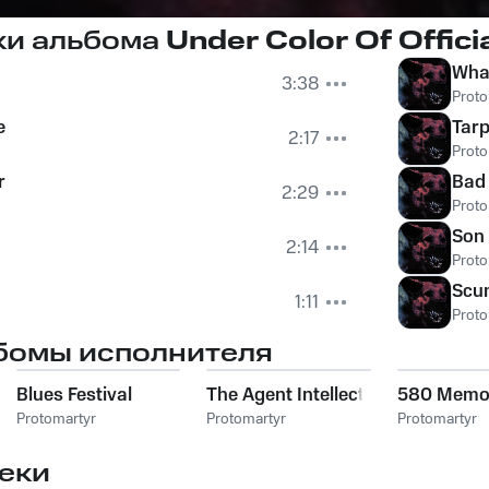
ки альбома
Under Color Of Officia
What
3:38
Proto
e
Tar
2:17
Proto
r
Bad
2:29
Proto
Son 
2:14
Proto
Scum
1:11
Proto
бомы исполнителя
Blues Festival
The Agent Intellect
580 Memo
Protomartyr
Protomartyr
Protomartyr
еки