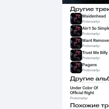
Другие тре
Maidenhead
Protomartyr
Ain't So Simpl
Protomartyr
Want Remove
Protomartyr
Trust Me Billy
Protomartyr
Pagans
Protomartyr
Другие аль
Under Color Of
Official Right
Protomartyr
Похожие тр