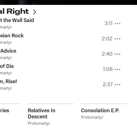
l Right
 the Wall Said
3:11
martyr
peian Rock
2:02
martyr
 Advice
2:40
martyr
of Dis
1:08
martyr
, Rise!
2:37
martyr
ries
Relatives In
Consolation E.P.
Descent
Protomartyr
Protomartyr