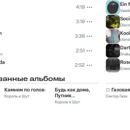
Ein
4:19
Vaada
Soci
3:19
Disco
n
Kool
3:38
ctzn
Dar
2:51
on
Snake
da
Ros
2:52
Enemy
ванные альбомы
Камнем по голове
Будь как дома,
Газовая
Путник...
Король и Шут
Сектор Газа
Король и Шут